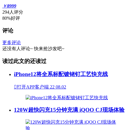
￥
8999
294人评分
80%好评
评论
更多评论
还没有人评论~
快来
抢沙发
吧~
读过此文的还读过
iPhone12将全系标配镀铑钌工艺快充线

打开APP客户端
22
08.02
120W超快闪充15分钟充满 iQOO CJ现场体验