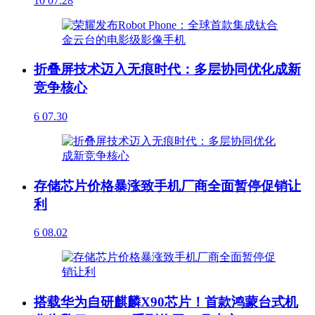
10
07.28
折叠屏技术迈入无痕时代：多层协同优化成新
竞争核心
6
07.30
存储芯片价格暴涨致手机厂商全面暂停促销让
利
6
08.02
搭载华为自研麒麟X90芯片！首款鸿蒙台式机