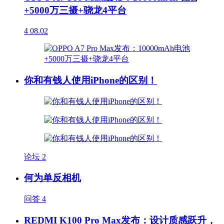
+5000万三摄+骁龙4平台
4
08.02
你和有钱人使用iPhone的区别！
论坛
2
何为单反相机
问答
4
REDMI K100 Pro Max发布：设计质感跃升，