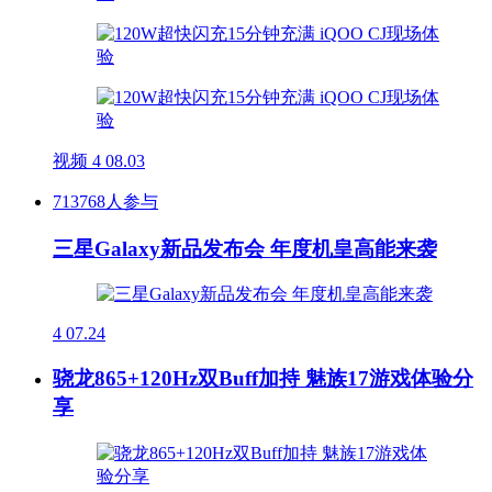
视频
4
08.03
713768人参与
三星Galaxy新品发布会 年度机皇高能来袭
4
07.24
骁龙865+120Hz双Buff加持 魅族17游戏体验分
享