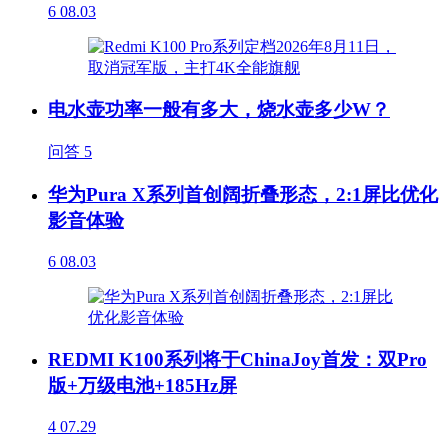
6
08.03
电水壶功率一般有多大，烧水壶多少W？
问答
5
华为Pura X系列首创阔折叠形态，2:1屏比优化
影音体验
6
08.03
REDMI K100系列将于ChinaJoy首发：双Pro
版+万级电池+185Hz屏
4
07.29