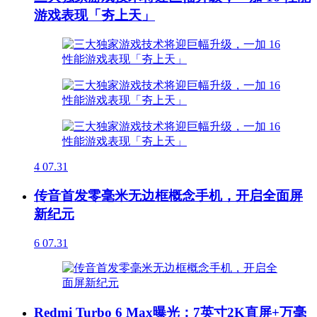
游戏表现「夯上天」
4
07.31
传音首发零毫米无边框概念手机，开启全面屏
新纪元
6
07.31
Redmi Turbo 6 Max曝光：7英寸2K直屏+万毫