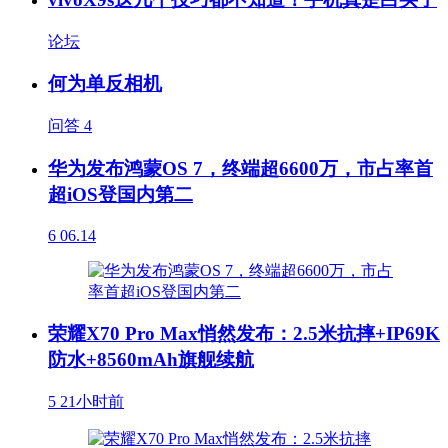
论坛
何为单反相机
问答
4
华为发布鸿蒙OS 7，终端超6600万，市占率首
超iOS登国内第二
6
06.14
荣耀X70 Pro Max悄然发布：2.5米抗摔+IP69K
防水+8560mAh旗舰续航
5
21小时前