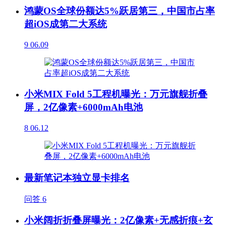
鸿蒙OS全球份额达5%跃居第三，中国市占率
超iOS成第二大系统
9
06.09
小米MIX Fold 5工程机曝光：万元旗舰折叠
屏，2亿像素+6000mAh电池
8
06.12
最新笔记本独立显卡排名
问答
6
小米阔折折叠屏曝光：2亿像素+无感折痕+玄