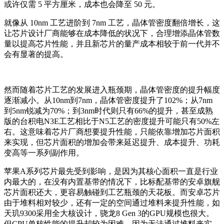
或许仅需 5 平方厘米，成本也会降至 50 元。
就像从 10nm 工艺进阶到 7nm 工艺，晶体管密度翻倍增长，这
让芯片设计厂商能够在成本降低的状况下，合理增添晶体管数
量以提高芯片性能，并且新芯片的量产成本相较于前一代并不
会有显著的提高。
然而随着芯片工艺的发展进入瓶颈期，晶体管密度的提升幅度
逐渐减小。从10nm到7nm，晶体管密度提升了102%；从7nm
到5nm锐减为70%；到3nm时代则只有66%的提升，甚至成熟
版的台积电N3E工艺相比于N5工艺的密度提升可能只有50%左
右。这意味着芯片厂商想要提升性能，只能依靠增加芯片面积
来实现，但芯片面积的增加会带来延迟提升、成本提升、功耗
变高等一系列副作用。
苹果A系列芯片最先受到影响，是因为其核心面积一直是行业
内最大的，在没有内置基带的情况下，比标配基带的安卓旗舰
芯片面积还大，更容易触碰到工艺瓶颈的天花板。而安卓芯片
由于堆料相对较少，还有一定的空间通过堆料来提升性能，如
天玑9300采用全大核设计，骁龙8 Gen 3的GPU规模也很大。
但CPU单核性能的提升却较为困难，因为无法通过堆料来实