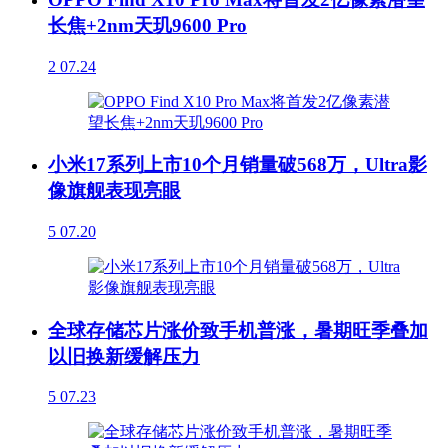
长焦+2nm天玑9600 Pro
2
07.24
小米17系列上市10个月销量破568万，Ultra影
像旗舰表现亮眼
5
07.20
全球存储芯片涨价致手机普涨，暑期旺季叠加
以旧换新缓解压力
5
07.23