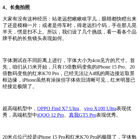
4、长焦拍照
大家有没有这种经历：站老远想瞅瞅啥字儿，眼睛都快瞪出来
了还是模糊一片；或者是停车时，得老远扫个码，手在那儿晃
半天，愣是扫不上。所以，我们设了几个挑战，看一看各个品
牌手机的长焦镜头表现如何。
字体测试在不同距离上进行，字体大小为4cm见方的尺寸。首
先，咱们从15米开始，只有15倍数码变焦的iPhone 15 Pro、20
倍数码变焦的红米K70 Pro，已经无法让A4纸的两边接近取景
框边缘，iPhone虽然有涂抹但字体依旧清晰可见，红米明显已
经接近极限了。
超高端机型中，
OPPO Find X7 Ultra
、
vivo X100 Ultra
表现优
秀，高端机型中
iQOO 12 Pro
、
真我GT5 Pro
表现优秀。
20米点位已经是iPhone 15 Pro和红米K70 Pro的极限了，字体勉