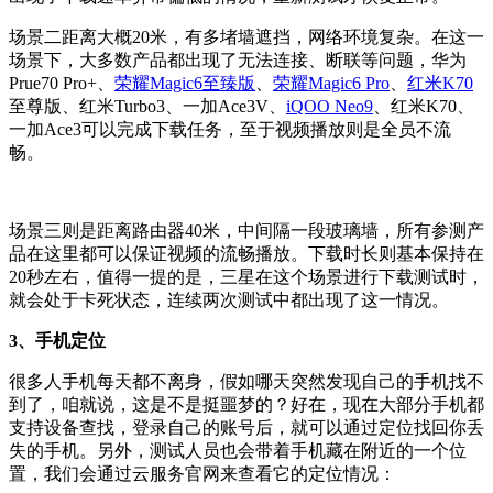
场景二距离大概20米，有多堵墙遮挡，网络环境复杂。在这一
场景下，大多数产品都出现了无法连接、断联等问题，华为
Prue70 Pro+、
荣耀Magic6至臻版
、
荣耀Magic6 Pro
、
红米K70
至尊版、红米Turbo3、一加Ace3V、
iQOO Neo9
、红米K70、
一加Ace3可以完成下载任务，至于视频播放则是全员不流
畅。
场景三则是距离路由器40米，中间隔一段玻璃墙，所有参测产
品在这里都可以保证视频的流畅播放。下载时长则基本保持在
20秒左右，值得一提的是，三星在这个场景进行下载测试时，
就会处于卡死状态，连续两次测试中都出现了这一情况。
3、手机定位
很多人手机每天都不离身，假如哪天突然发现自己的手机找不
到了，咱就说，这是不是挺噩梦的？好在，现在大部分手机都
支持设备查找，登录自己的账号后，就可以通过定位找回你丢
失的手机。另外，测试人员也会带着手机藏在附近的一个位
置，我们会通过云服务官网来查看它的定位情况：