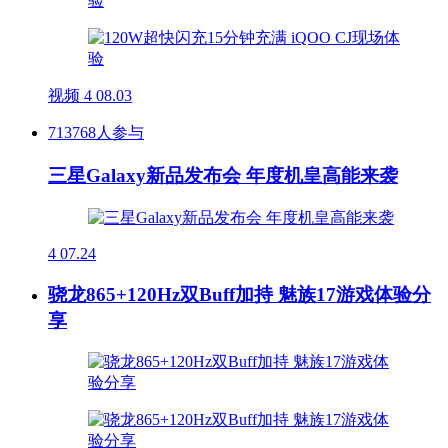
视频
4
08.03
713768人参与
三星Galaxy新品发布会 年度机皇高能来袭
4
07.24
骁龙865+120Hz双Buff加持 魅族17游戏体验分
享