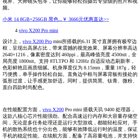
视界、大师镜头包等，让你能够轻松拍摄出专业级的照片和视
频。
小米 14 8GB+256GB 黑色...
￥ 3666元
优惠直达>>
4
vivo X200 Pro mini
设计上，
vivo X200 Pro
mini所搭载的6.31 英寸直屏拥有极窄边
框，呈现出高屏占比，带来震撼的视觉效果。屏幕分辨率高达
2640×1216，像素密度达到 460ppi，最高峰值亮度 4500nit，全
局亮度 1800nit。支持 8TLTPO 和 120Hz 自适应动态刷新率，
色彩鲜艳且画质细腻。机身厚度仅为 8.15mm，重量 187g，轻
巧便携，单手操作轻松自如。直角边中框与屏幕背板衔接处的
弧形过渡，让手感更加舒适。同时，提供简黑、钛青、微粉、
直白四款时尚配色。
在性能配置方面，
vivo X200
Pro mini 搭载天玑 9400 处理器，
这款八核心芯片性能强劲。配合高速运行内存和大容量存储空
间，无论是多任务处理还是运行大型游戏，都能轻松应对。手
机的散热系统也十分出色，能够有效降低运行时的温度，保证
手机的稳定性能。在续航方面，配备了高容量电池，并支持快