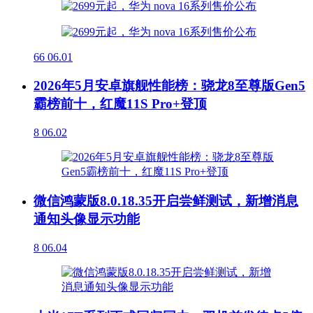
66
06.01
2026年5月安卓旗舰性能榜：骁龙8至尊版Gen5
霸榜前十，红魔11S Pro+登顶
8
06.02
微信鸿蒙版8.0.18.35开启尝鲜测试，新增消息
通知头像显示功能
8
06.04