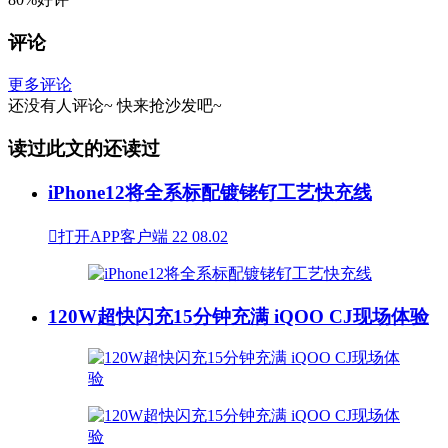
评论
更多评论
还没有人评论~
快来
抢沙发
吧~
读过此文的还读过
iPhone12将全系标配镀铑钌工艺快充线

打开APP客户端
22
08.02
120W超快闪充15分钟充满 iQOO CJ现场体验