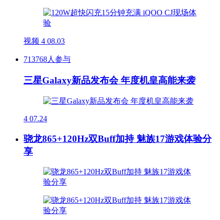
视频
4
08.03
713768人参与
三星Galaxy新品发布会 年度机皇高能来袭
4
07.24
骁龙865+120Hz双Buff加持 魅族17游戏体验分
享