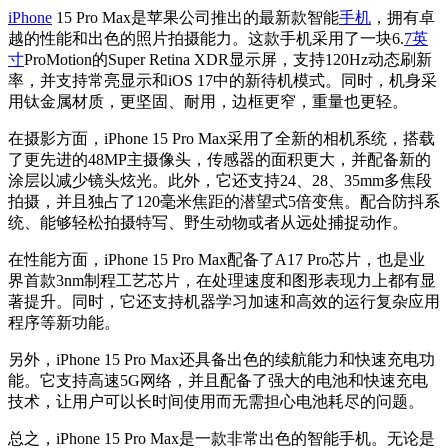
iPhone
15 Pro Max是苹果公司推出的最新款智能
手机
，拥有卓
越的性能和出色的照片拍摄能力。这款手机采用了一块6.
7英
寸
ProMotion的Super Retina XDR显示屏，支持120Hz动态刷新
率，并支持常亮显示和iOS 17中的新待机模式。同时，机身采
用钛金属材质，更坚固、耐用，边框更窄，重量也更轻。
在摄影方面，iPhone 15 Pro Max采用了全新的相机系统，搭载
了更先进的48MP主摄像头，传感器的面积更大，并配备新的
涂层以减少镜头炫光。此外，它还支持24、28、35mm多焦段
拍摄，并且独占了120毫米焦距的潜望式5倍变焦。配合防抖系
统、能够轻松拍摄特写、野生动物或者从远处捕捉动作。
在性能方面，iPhone 15 Pro Max配备了A17 Pro芯片，也是业
界首款3nm制程工艺芯片，在处理速度和图形表现力上都有显
著提升。同时，它还支持机器学习加速和高效的运行复杂应用
程序等新功能。
另外，iPhone 15 Pro Max还具备出色的续航能力和快速充电功
能。它支持高速5G网络，并且配备了强大的电池和快速充电
技术，让用户可以长时间使用而无需担心电池耗尽的问题。
总之，iPhone 15 Pro Max是一款非常出色的智能手机。无论是