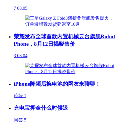
7
08.05
荣耀发布全球首款内置机械云台旗舰Robot
Phone，8月12日揭晓售价
3
08.04
iPhone降频后换电池的网友来聊聊！
论坛
1
充电宝押金什么时候退
问答
5