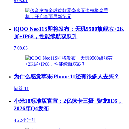
8
08.01
iQOO Neo11S即将发布：天玑9500旗舰芯+2K
屏+IP68，性能续航双跃升
7
08.03
为什么感觉苹果iPhone 11还有很多人去买？
问答
11
小米18标准版官宣：2亿徕卡三摄+骁龙8E6，
2026年Q4发布
4
22小时前