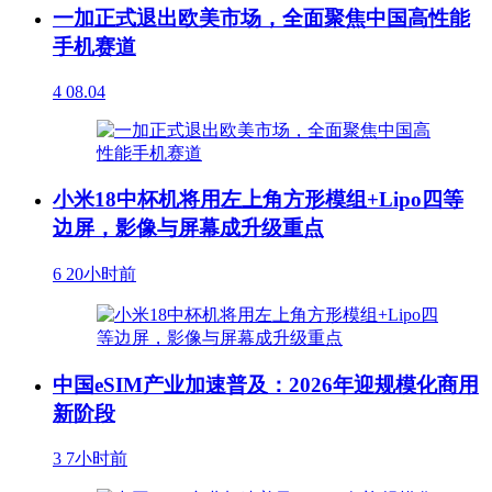
一加正式退出欧美市场，全面聚焦中国高性能
手机赛道
4
08.04
小米18中杯机将用左上角方形模组+Lipo四等
边屏，影像与屏幕成升级重点
6
20小时前
中国eSIM产业加速普及：2026年迎规模化商用
新阶段
3
7小时前