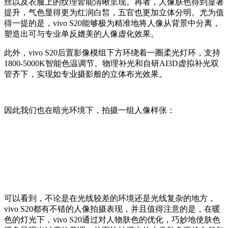
丝以及衣服上的纹理皆能清晰呈现。再者，人像肤色得到显著
提升，气色显得更为红润白皙，五官也更加立体分明。尤为值
得一提的是，vivo S20能够极为精准地将人像从背景中分离，
塑造出可与专业单反媲美的人像虚化效果。
此外，vivo S20后置影像模组下方环绕着一圈柔光灯环，支持
1800-5000K智能色温调节。物理补光和自研AI3D虚拟补光双
管齐下，实现如专业摄影般的立体布光效果。
因此我们也在暗光环境下，拍摄一组人像样张：
可以看到，不论是在光线较差的环境还是光线复杂的地方，
vivo S20都有不错的人像拍摄表现，并且值得注意的是，在暖
色的灯光下，vivo S20通过对人物肤色的优化，巧妙地使肤色