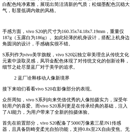
白配色纯净素雅，展现出简洁清新的气质；松烟墨配色沉稳大
气，彰显低调内敛的风格。
手感方面，vivo S20的尺寸为160.35x74.18x7.19mm，重量仅
187g（玉露白为186g）。如此轻薄的机身设计，搭配上机身边
角圆润的设计，手感确实很不错。
S系列作为vivo美学旗舰，vivo S20以独立审美理念从传统文化
元素中汲取灵感，凤羽金配色体现了对传统文化的创新诠释，
细节之处尽显蓝厂对于美学的追求。
2
蓝厂诠释移动人像新境界
接下来咱们看看vivo S20在影像部分的表现。
众所周知，vivo S系列向来凭借优秀的人像拍摄实力，深受年
轻用户的喜爱。而vivo S20系列更是在传承经典的基础，注入
了AI能力，为用户带来了全新的拍摄体验。
首先在前置部分，vivo S20配备了5000万像素三星JN1传感
器，且具备防畸变柔光自拍功能，支持0.8x至2X自由变焦。无