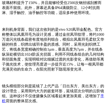
玻璃材料提升了150%，并且能够经受住2500次钢丝绒刮擦而
表面不留痕。此外，屏幕还具备IP64满级防尘、12小时抗雨
淋、湿手触控、油手触控等功能，适应多种使用环境。
来到机身背面，我们这次收到的是vivo S20凤羽金配色。官方
称整体以凤凰羽毛为设计灵感，通过金丝凤羽纹理，将约1000
万道闪光线条疏密有度地排列组合，模拟出凤凰羽毛柔软又华
丽的特质，织绣出绒羽丰盈的质感。同时，采用光刻织绣工
艺，将线条宽度精确控制在1μm，垂直高度为7μm，并在线条
纵深处横切出1024阶反光切面，利用不同线条组合的几何结构
和切面角度，实现明暗对比细腻过渡的光影变化，再借助等离
子抛光技术，使纹理亮度进一步提升近15%，让每一根凤羽都
充满灵动的生命力，在阳光照射下隐现渐变光泽。
镜头模组部分则是延续了上代产品「日出东方、美出东方」的
设计理念，采用简约大方的嵌套环形，延续层次分明的云阶镜
组。这种设计不仅使摄像头区域看起来更加美观，还增加了
手
机
背面的整体层次感。