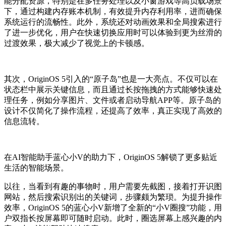
能分配资源，特别是在多任务处理以及小窗游戏等高负载场景
下，通过构建内存账本机制，有效提升内存利用率，进而确保
系统运行的流畅性。此外，系统还对动画效果和全局搜索进行
了进一步优化，用户在快速切换应用时可以体验到更为丝滑的
过渡效果，极大减少了视觉上的卡顿感。
其次，OriginOS 5引入的“原子岛”也是一大亮点。不仅可以在
状态栏中展示关键信息，而且通过长按拖拽的方式能够快速处
理任务，例如分享图片、文件或者启动导航APP等。原子岛的
设计不仅简化了操作流程，还提高了效率，真正实现了高效的
信息流转。
在AI智能助手蓝心小V的助力下，OriginOS 5解锁了更多贴近
生活的智能场景。
以往，当看到有趣的事物时，用户需要先截图，接着打开识图
网站，然后搜索识别出的关键词，步骤颇为繁琐。为提升操作
效率，OriginOS 5的蓝心小V新增了全新的“小V圈搜”功能，用
户双指长按屏幕即可随时启动。此时，圈选屏幕上感兴趣的内