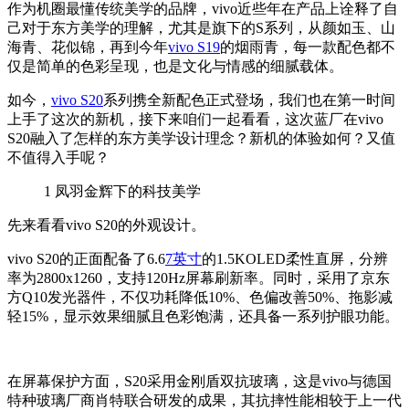
作为机圈最懂传统美学的品牌，vivo近些年在产品上诠释了自
己对于东方美学的理解，尤其是旗下的S系列，从颜如玉、山
海青、花似锦，再到今年
vivo S19
的烟雨青，每一款配色都不
仅是简单的色彩呈现，也是文化与情感的细腻载体。
如今，
vivo S20
系列携全新配色正式登场，我们也在第一时间
上手了这次的新机，接下来咱们一起看看，这次蓝厂在vivo
S20融入了怎样的东方美学设计理念？新机的体验如何？又值
不值得入手呢？
1
凤羽金辉下的科技美学
先来看看vivo S20的外观设计。
vivo S20的正面配备了6.6
7英寸
的1.5KOLED柔性直屏，分辨
率为2800x1260，支持120Hz屏幕刷新率。同时，采用了京东
方Q10发光器件，不仅功耗降低10%、色偏改善50%、拖影减
轻15%，显示效果细腻且色彩饱满，还具备一系列护眼功能。
在屏幕保护方面，S20采用金刚盾双抗玻璃，这是vivo与德国
特种玻璃厂商肖特联合研发的成果，其抗摔性能相较于上一代