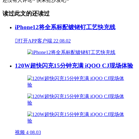
还没有人评论~
快来
抢沙发
吧~
读过此文的还读过
iPhone12将全系标配镀铑钌工艺快充线

打开APP客户端
22
08.02
120W超快闪充15分钟充满 iQOO CJ现场体验
视频
4
08.03