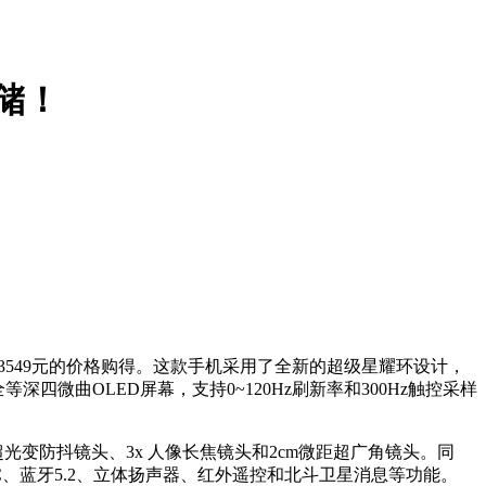
存储！
以3549元的价格购得。这款手机采用了全新的超级星耀环设计，
24全等深四微曲OLED屏幕，支持0~120Hz刷新率和300Hz触控采样
P超光变防抖镜头、3x 人像长焦镜头和2cm微距超广角镜头。同
NFC、蓝牙5.2、立体扬声器、红外遥控和北斗卫星消息等功能。