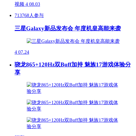
视频
4
08.03
713768人参与
三星Galaxy新品发布会 年度机皇高能来袭
4
07.24
骁龙865+120Hz双Buff加持 魅族17游戏体验分
享