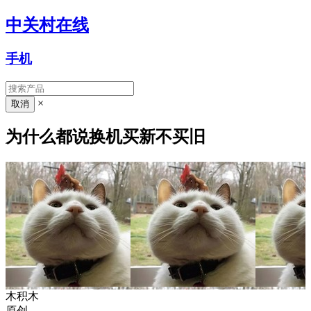
中关村在线
手机
×
为什么都说换机买新不买旧
木积木
原创