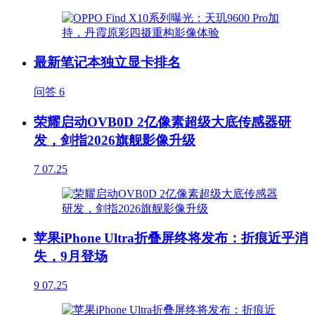
最新笔记本独立显卡排名
问答
6
荣耀启动OVB0D 2亿像素超级大底传感器研
发，剑指2026旗舰影像升级
7
07.25
苹果iPhone Ultra折叠屏终将发布：折痕近乎消
失，9月登场
9
07.25