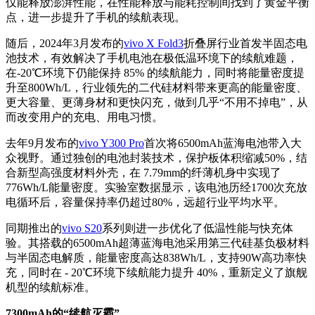
仅能释放澎湃性能，在性能释放与能耗控制间找到了黄金平衡
点，进一步提升了手机的续航表现。
随后，2024年3月发布的
vivo X Fold3
折叠屏行业首发半固态电
池技术，有效解决了手机电池在极低温环境下的续航难题，
在-20℃环境下仍能保持 85% 的续航能力，同时将能量密度提
升至800Wh/L，行业领先的二代硅材料带来更高的能量密度、
更大容量、更薄身材和更快闪充，做到几乎“不用不掉电”，从
而改变用户的充电、用电习惯。
去年9月发布的
vivo Y300 Pro
首次将6500mAh蓝海电池带入大
众视野。通过独创的电池封装技术，保护板体积缩减50%，结
合新型高强度材料外壳，在 7.79mm的纤薄机身中实现了
776Wh/L能量密度。实验室数据显示，该电池历经1700次充放
电循环后，容量保持率仍超过80%，远超行业平均水平。
同期推出的
vivo S20
系列则进一步优化了低温性能与快充体
验。其搭载的6500mAh超薄蓝海电池采用第三代硅基负极材料
与半固态电解质，能量密度高达838Wh/L，支持90W高功率快
充，同时在 - 20℃环境下续航能力提升 40%，重新定义了旗舰
机型的续航标准。
7300mAh的“续航灭霸”