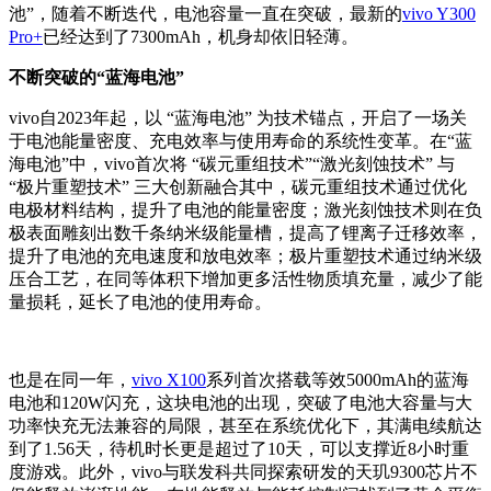
池”，随着不断迭代，电池容量一直在突破，最新的
vivo Y300
Pro+
已经达到了7300mAh，机身却依旧轻薄。
不断突破的“蓝海电池”
vivo自2023年起，以 “蓝海电池” 为技术锚点，开启了一场关
于电池能量密度、充电效率与使用寿命的系统性变革。在“蓝
海电池”中，vivo首次将 “碳元重组技术”“激光刻蚀技术” 与
“极片重塑技术” 三大创新融合其中，碳元重组技术通过优化
电极材料结构，提升了电池的能量密度；激光刻蚀技术则在负
极表面雕刻出数千条纳米级能量槽，提高了锂离子迁移效率，
提升了电池的充电速度和放电效率；极片重塑技术通过纳米级
压合工艺，在同等体积下增加更多活性物质填充量，减少了能
量损耗，延长了电池的使用寿命。
也是在同一年，
vivo X100
系列首次搭载等效5000mAh的蓝海
电池和120W闪充，这块电池的出现，突破了电池大容量与大
功率快充无法兼容的局限，甚至在系统优化下，其满电续航达
到了1.56天，待机时长更是超过了10天，可以支撑近8小时重
度游戏。此外，vivo与联发科共同探索研发的天玑9300芯片不