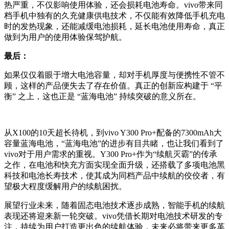
热严重，不仅影响使用体验，还会损耗电池寿命。vivo带来同
档手机中独有的久充健康供电技术，不仅能有效降低手机充电
时的发热现象，还能减缓电池损耗，延长电池使用寿命，真正
做到为用户的使用体验保驾护航。
最后：
如果仅仅着眼于增大电池容量，却对手机厚度与便携性不管不
顾，这样的产品便失去了存在价值。真正的创新应构建于 “平
衡” 之上，这也正是 “蓝海电池” 持续突破的意义所在。
从X100的10天超长待机，到vivo Y300 Pro+配备的7300mAh大
容量蓝海电池，“蓝海电池”的进步有目共睹，也让我们看到了
vivo对于用户需求的重视。Y300 Pro+作为“续航灭霸”的传承
之作，在电池和快充方面实现全面升级，还搭载了多项电池黑
科技和电池长寿技术，使其成为同档产品中续航的佼佼者，有
望极大程度缓解用户的续航困扰。
展望行业未来，随着固态电池技术逐步成熟，智能手机的续航
表现还将迎来新一轮突破。vivo凭借长期对电池技术研发的专
注，持续为用户打造更出色的续航体验，未来必将带来更多革