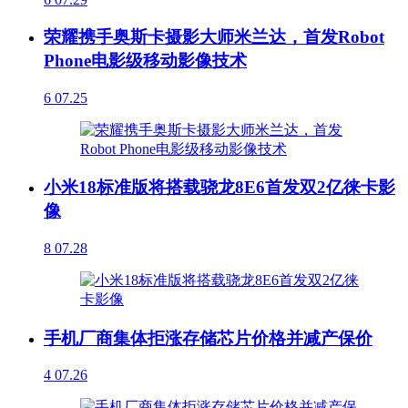
荣耀携手奥斯卡摄影大师米兰达，首发Robot
Phone电影级移动影像技术
6
07.25
小米18标准版将搭载骁龙8E6首发双2亿徕卡影
像
8
07.28
手机厂商集体拒涨存储芯片价格并减产保价
4
07.26