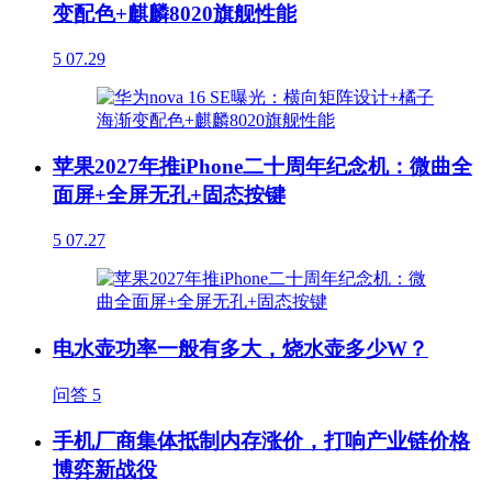
变配色+麒麟8020旗舰性能
5
07.29
苹果2027年推iPhone二十周年纪念机：微曲全
面屏+全屏无孔+固态按键
5
07.27
电水壶功率一般有多大，烧水壶多少W？
问答
5
手机厂商集体抵制内存涨价，打响产业链价格
博弈新战役