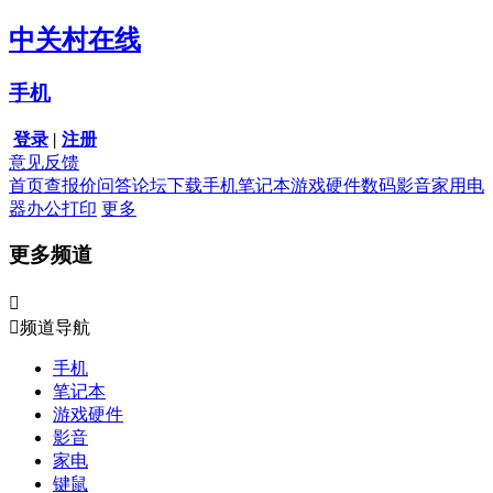
中关村在线
手机
登录
|
注册
意见反馈
首页
查报价
问答
论坛
下载
手机
笔记本
游戏硬件
数码影音
家用电
器
办公打印
更多
更多频道


频道导航
手机
笔记本
游戏硬件
影音
家电
键鼠