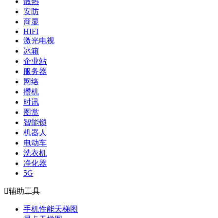
散热
安防
商显
HIFI
激光电视
冰箱
企业站
服务器
网络
攒机
时讯
图赏
智能锁
机器人
电动车
洗衣机
净化器
5G

辅助工具
手机性能天梯图