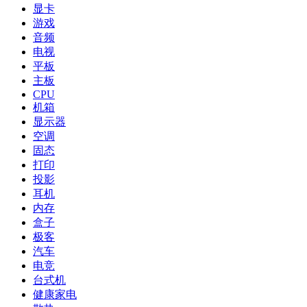
显卡
游戏
音频
电视
平板
主板
CPU
机箱
显示器
空调
固态
打印
投影
耳机
内存
盒子
极客
汽车
电竞
台式机
健康家电