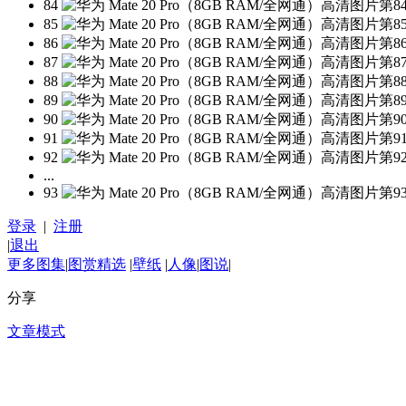
84
85
86
87
88
89
90
91
92
...
93
登录
|
注册
|
退出
更多图集
|
图赏精选
|
壁纸
|
人像
|
图说
|
分享
文章模式