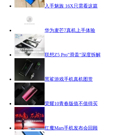
入手魅族 16X只需看这篇
华为麦芒7真机上手体验
联想Z5 Pro"滑盖"深度拆解
黑鲨游戏手机真机图赏
荣耀10青春版值不值得买
红魔Mars手机发布会回顾