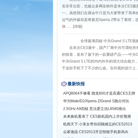
实非常出彩，也被众多网友称作是本次CES最
一。虽然我们在展会中只是为大家带来了简单
运气的外媒却是将索尼Xperia Z带出了展馆
张
……
[详细]
全球最薄四核 中兴Grand S LTE
在本次CES展中，国产厂商中兴可谓给所
的惊喜，发布了旗下的一款重磅产品——中兴Gran
中兴Grand S LTE的内内外外的强大综合能
于这款手机下了不少的心血。在外观的设计上
最新快报
APQ8064不够看 骁龙800才是高通CES王牌
华为Mate/D2/Xperia Z/Grand S跑分对比
2.5GHz A9四核 意法爱立信L8580推出
未来换机看准了 CES新机国内上市价预测
机闻天下:小美女带你回顾难忘的CES2013
众家激战 CES2013开启智能手机新风向