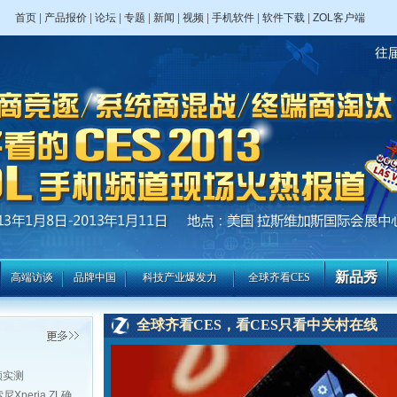
首页
|
产品报价
|
论坛
|
专题
|
新闻
|
视频
|
手机软件
|
软件下载
|
ZOL客户端
新品秀
高端访谈
品牌中国
科技产业爆发力
全球齐看CES
全球齐看CES，看CES只看中关村在线
频实测
peria ZL确