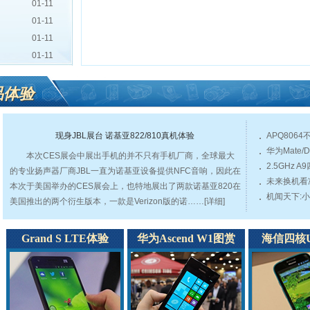
01-11
01-11
01-11
01-11
品体验
现身JBL展台 诺基亚822/810真机体验
APQ806
华为Mate/D
本次CES展会中展出手机的并不只有手机厂商，全球最大
2.5GHz 
的专业扬声器厂商JBL一直为诺基亚设备提供NFC音响，因此在
未来换机看
本次于美国举办的CES展会上，也特地展出了两款诺基亚820在
机闻天下:小
美国推出的两个衍生版本，一款是Verizon版的诺
……
[详细]
Grand S LTE体验
华为Ascend W1图赏
海信四核U