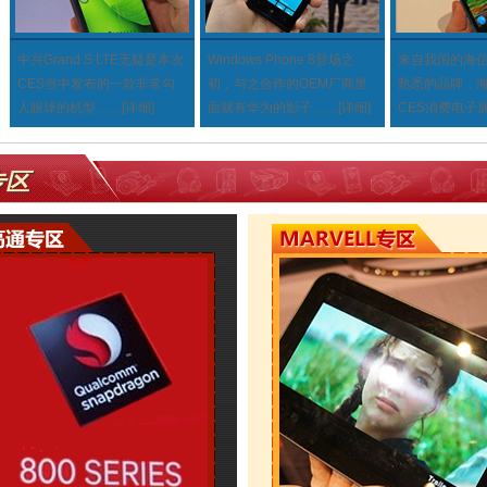
中兴Grand S LTE无疑是本次
Windows Phone 8登场之
来自我国的海
CES当中发布的一款非常勾
初，与之合作的OEM厂商里
熟悉的品牌，
人眼球的机型
……
[详细]
面就有华为的影子
……
[详细]
CES消费电子
专区