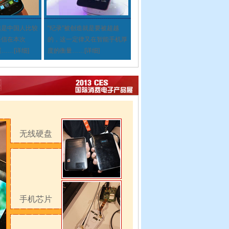
信是中国人比较
“纪录”被创造就是要被超越
海信在本次
的，这一定律又在智能手机厚
展
……
[详细]
度的衡量
……
[详细]
无线硬盘
手机芯片