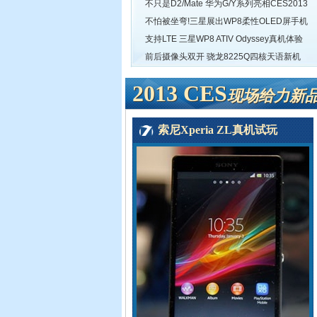
不只是D2/Mate 华为G/Y系列亮相CES2013
不怕被坐弯!三星展出WP8柔性OLED屏手机
支持LTE 三星WP8 ATIV Odyssey真机体验
前后摄像头双开 骁龙8225Q四核天语新机
2013 CES
现场给力新
索尼Xperia ZL真机试玩