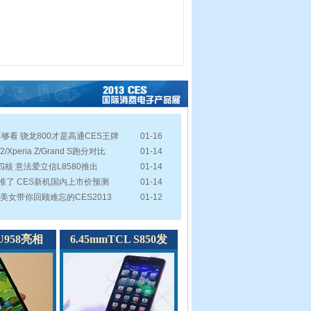
4不够看 骁龙800才是高通CES王牌
01-16
2/Xperia Z/Grand S跑分对比
01-14
A9四核 意法爱立信L8580推出
01-14
准了 CES新机国内上市价预测
01-14
美女带你回顾难忘的CES2013
01-12
958亮相
6.45mmTCL S850发