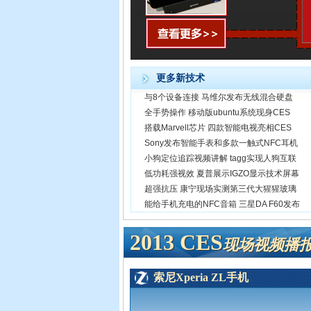
更多新技术
与8个设备连接 马维尔发布无线混合硬盘
全手势操作 移动版ubuntu系统现身CES
搭载Marvell芯片 四款智能电视亮相CES
Sony发布智能手表和多款一触式NFC耳机
小狗定位追踪视频讲解 tagg实现人狗互联
低功耗强视效 夏普展示IGZO显示技术屏幕
超强抗压 康宁现场实测第三代大猩猩玻璃
能给手机充电的NFC音箱 三星DA F60发布
2013 CES
现场视频播
索尼Xperia ZL手机