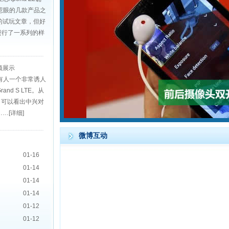
惹眼的几款产品之
的试玩文章，但好
，进行了一系列的样
视频展示
有人一个非常诱人
d S LTE。从
力，可以看出中兴对
……
[详细]
1
微博互动
01-16
01-14
01-14
01-14
01-12
01-12