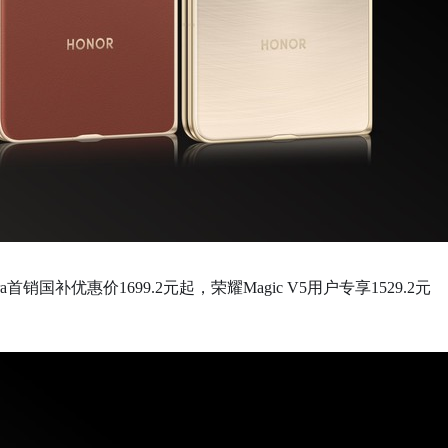
tra首销国补优惠价1699.2元起，荣耀Magic V5用户专享1529.2元