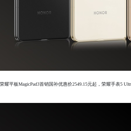
起，荣耀平板MagicPad3首销国补优惠价2549.15元起，荣耀手表5 Ul