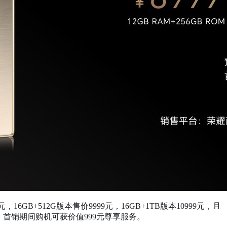
9元，16GB+512G版本售价9999元，16GB+1TB版本10999元，且
首销期间购机可获价值999元尊享服务。