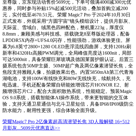
至尊版，京东现活动售价5699元，下单可领满4000减300元优
惠券，同时参与补贴15%起减500元活动，叠加首购立减200
元，实付低至4670.51元。荣耀 Magic7 Pro 于2024年10月30日
正式发布，外观采用“方圆宇宙”镜头模组设计，提供月影灰、
天际蓝、雪域白、绒黑色四种配色，整机重223g，厚度仅
8.8mm，兼顾美感与科技感。搭载骁龙8至尊版处理器，配备
LPDDR5X内存+UFS4.0闪存，性能强劲，游戏体验更佳。屏
幕为6.8英寸2800×1280 OLED悬浮流线四曲屏，支持120Hz刷
新率和4320Hz高频PWM调光，全局峰值亮度达1600nit，局部
可达5000nit，具备荣耀巨犀玻璃及德国莱茵护眼认证。后置三
摄系统包含50MP主摄、50MP超广角及两亿像素潜望长焦，全
焦段支持雅顾人像，拍摄效果出色。内置5850mAh第三代青海
湖电池，支持100W有线快充和80W无线快充，续航持久，充
电迅速。手机还配备荣耀自研能效增强芯片HONOR E2、射
频增强芯片C2，配合大面积散热系统，性能稳定。预装Magic
OS 9.0系统，搭载智能体AI操作系统，带来更智能的交互体
验，支持天通卫星通信与北斗卫星短信，具备IP68/IP69级防尘
防水能力，耐用性更强，综合体验全面升级。
荣耀Magic7 Pro 2亿像素超高清潜望长焦 3D人脸解锁 16+512
月影灰...
5699元
优惠直达>>