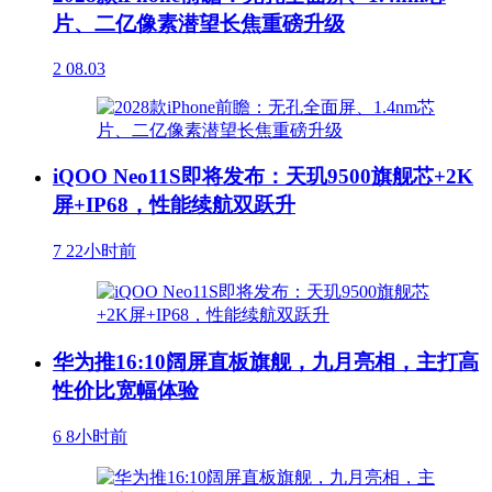
片、二亿像素潜望长焦重磅升级
2
08.03
iQOO Neo11S即将发布：天玑9500旗舰芯+2K
屏+IP68，性能续航双跃升
7
22小时前
华为推16:10阔屏直板旗舰，九月亮相，主打高
性价比宽幅体验
6
8小时前