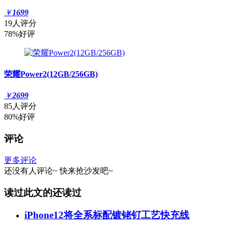
￥
1699
19人评分
78%好评
荣耀Power2(12GB/256GB)
￥
2699
85人评分
80%好评
评论
更多评论
还没有人评论~
快来
抢沙发
吧~
读过此文的还读过
iPhone12将全系标配镀铑钌工艺快充线