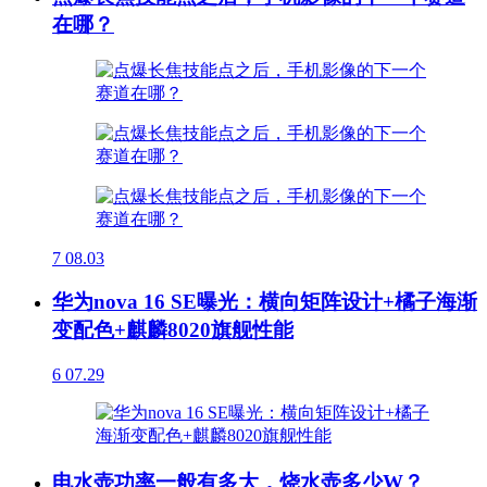
在哪？
7
08.03
华为nova 16 SE曝光：横向矩阵设计+橘子海渐
变配色+麒麟8020旗舰性能
6
07.29
电水壶功率一般有多大，烧水壶多少W？