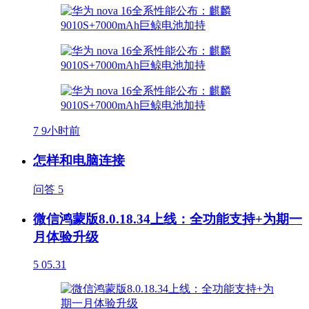
7
9小时前
怎样和电脑连接
问答
5
微信鸿蒙版8.0.18.34上线：全功能支持+为期一
月体验升级
5
05.31