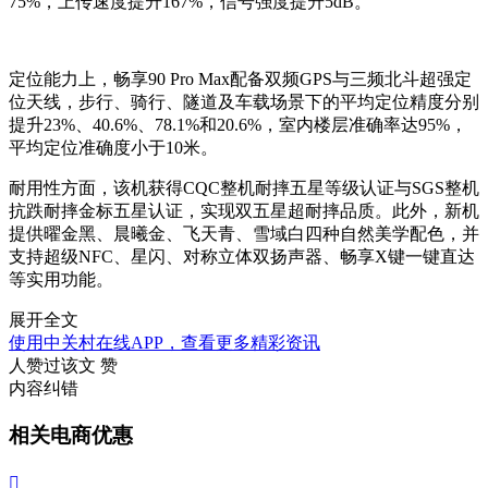
75%，上传速度提升167%，信号强度提升5dB。
定位能力上，畅享90 Pro Max配备双频GPS与三频北斗超强定
位天线，步行、骑行、隧道及车载场景下的平均定位精度分别
提升23%、40.6%、78.1%和20.6%，室内楼层准确率达95%，
平均定位准确度小于10米。
耐用性方面，该机获得CQC整机耐摔五星等级认证与SGS整机
抗跌耐摔金标五星认证，实现双五星超耐摔品质。此外，新机
提供曜金黑、晨曦金、飞天青、雪域白四种自然美学配色，并
支持超级NFC、星闪、对称立体双扬声器、畅享X键一键直达
等实用功能。
展开全文
使用中关村在线APP，查看更多精彩资讯
人赞过该文
赞
内容纠错
相关电商优惠
