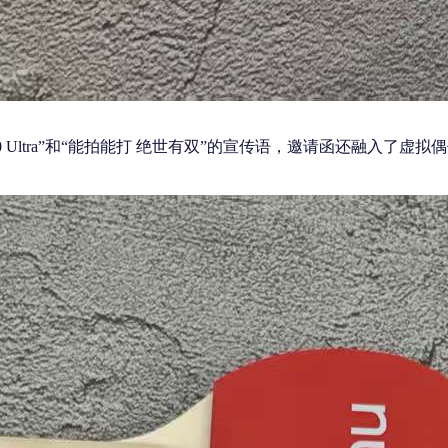
ia Z80 Ultra”和“能拍能打 绝世有双”的宣传语，邀请函还融