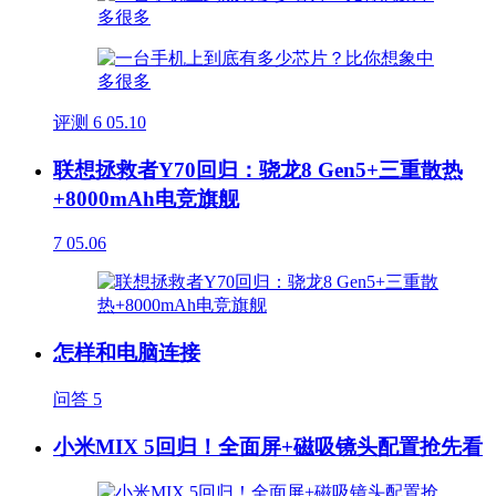
评测
6
05.10
联想拯救者Y70回归：骁龙8 Gen5+三重散热
+8000mAh电竞旗舰
7
05.06
怎样和电脑连接
问答
5
小米MIX 5回归！全面屏+磁吸镜头配置抢先看