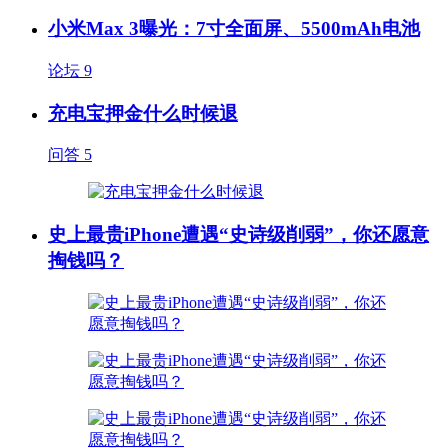
小米Max 3曝光：7寸全面屏、5500mAh电池
论坛
9
充电宝押金什么时候退
问答
5
史上最贵iPhone遭遇“史诗级削弱”，你还愿意
掏钱吗？