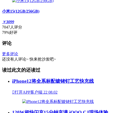
小米15(12GB/256GB)
￥
3099
7047人评分
79%好评
评论
更多评论
还没有人评论~
快来
抢沙发
吧~
读过此文的还读过
iPhone12将全系标配镀铑钌工艺快充线

打开APP客户端
22
08.02
120W超快闪充15分钟充满 iQOO CJ现场体验