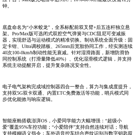
钟。
底盘命名为“小米蛟龙”，全系标配前双叉臂+后五连杆独立悬
架。Pro/Max版可选闭式双腔空气弹簧与CDC阻尼可变减振
器，实现舒适与运动模式的精准切换。制动系统全面升级：固
定卡钳、Ultra调校踏板、265mm后宽胎协同工作，经实测连续
40次100-0km/h制动性能无衰减。针对湿滑路面，新增防滑协
同控制系统（打滑量降低40%）、优化湿滑模式逻辑，并支持
系统主动提醒开启，提升复杂路况安全性。
电子电气架构完成域控制器四合一整合，算力与集成度提升，
支持双5G双卡双通、内置ETC免费激活等功能，哨兵模式同
步优化能效与响应逻辑。
智能座舱搭载澎湃OS，小爱同学能力大幅增强：“超级小
爱”覆盖95%车控功能；“小爱陪伴”支持自然连续对话；导航
支持模糊语义指令；车外语音控车结合声纹识别与数字钥匙双