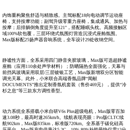
内饰重构聚焦舒适与精致感。主驾标配18向电动调节运动座
椅，支持按摩功能；副驾升级零重力座椅，集成通风、加热与
按摩；后排躺倒角度提升至121°，搭配睡眠头枕。高频接触区
域100%软包覆，三层环绕式氛围灯营造沉浸式座舱氛围。
Max版标配25扬声器音响系统，全车设计29处收纳空间。
静谧性方面，全系采用四门静音夹胶玻璃，Max版可选超静谧
座舱（应用110余处声学材料）；防晒隔热全面强化，天幕与
前挡风玻璃采用双层/三层镀银工艺，Max版新增双分区智能
调光天幕。此外，小米联合高端香氛品牌“闻献
DOCUMENTS”推出定制香氛机套装（售价469元），提供“冷
杉之息”等三款东方调性香型。
动力系统全系搭载小米自研V6s Plus超级电机，Max版零百加
速3.08秒，最高时速265km/h。续航表现亮眼：Pro版CLTC续
航902km，Max版835km，标准版720km。全系基于碳化硅高
压平台，Max版充电倍率达5.2C，10%-80%补能最快仅需12分