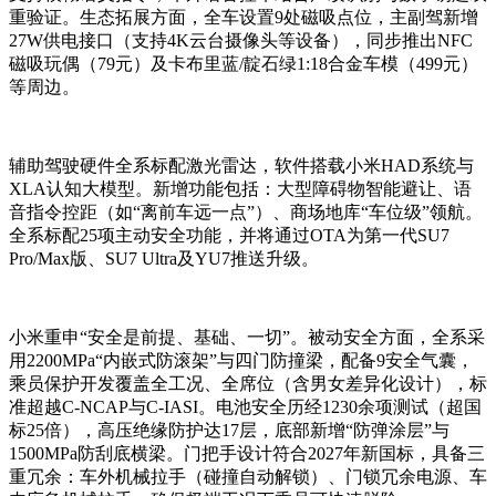
重验证。生态拓展方面，全车设置9处磁吸点位，主副驾新增
27W供电接口（支持4K云台摄像头等设备），同步推出NFC
磁吸玩偶（79元）及卡布里蓝/靛石绿1:18合金车模（499元）
等周边。
辅助驾驶硬件全系标配激光雷达，软件搭载小米HAD系统与
XLA认知大模型。新增功能包括：大型障碍物智能避让、语
音指令控距（如“离前车远一点”）、商场地库“车位级”领航。
全系标配25项主动安全功能，并将通过OTA为第一代SU7
Pro/Max版、SU7 Ultra及YU7推送升级。
小米重申“安全是前提、基础、一切”。被动安全方面，全系采
用2200MPa“内嵌式防滚架”与四门防撞梁，配备9安全气囊，
乘员保护开发覆盖全工况、全席位（含男女差异化设计），标
准超越C-NCAP与C-IASI。电池安全历经1230余项测试（超国
标25倍），高压绝缘防护达17层，底部新增“防弹涂层”与
1500MPa防刮底横梁。门把手设计符合2027年新国标，具备三
重冗余：车外机械拉手（碰撞自动解锁）、门锁冗余电源、车