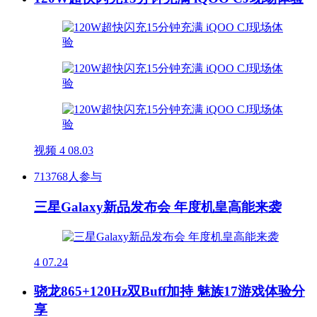
视频
4
08.03
713768人参与
三星Galaxy新品发布会 年度机皇高能来袭
4
07.24
骁龙865+120Hz双Buff加持 魅族17游戏体验分
享