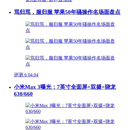
骂归骂，服归服 苹果50年骚操作名场面盘点
评测
6
04.04
小米Max 3曝光：7英寸全面屏+双摄+骁龙
630/660