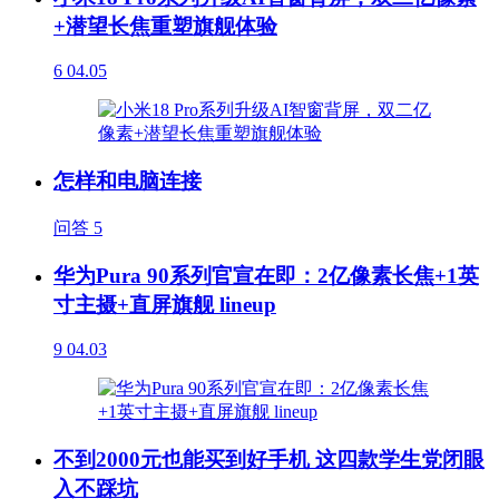
+潜望长焦重塑旗舰体验
6
04.05
怎样和电脑连接
问答
5
华为Pura 90系列官宣在即：2亿像素长焦+1英
寸主摄+直屏旗舰 lineup
9
04.03
不到2000元也能买到好手机 这四款学生党闭眼
入不踩坑