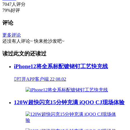
7047人评分
79%好评
评论
更多评论
还没有人评论~
快来
抢沙发
吧~
读过此文的还读过
iPhone12将全系标配镀铑钌工艺快充线

打开APP客户端
22
08.02
120W超快闪充15分钟充满 iQOO CJ现场体验