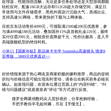
处理器，性能强劲流畅，无论是多任务处理还是大型游戏都能
轻松应对。配备16GB大运存和512GB超大存储空间，满足日
常使用与文件存储需求，黑色外观设计沉稳大气，质感出众。
支持高速5G网络，带来更快的下载与上网体验。
目前京东活动售价4099元，可领取满2500减200元优惠券，参
与满4099减188元活动，叠加国补15%及首购礼金220元，最终
实付仅需2991元，相较原价直降超千元，性价比极高，是入手
高端旗舰机型的绝佳时机。
小米15【国家补贴】新品徕卡光学 Summilux高速镜头 骁龙8
至尊版 ...
3889元
优惠直达>>
好价情报来源于热心网友及商家积极的爆料推荐，商品的促销
折扣与价格信息可能出现实时变动，请各位在购买前务必核实
确认。如发现问题，欢迎各位通过页面上的“内容纠错”、“纠
错与问题建议”或直接发表“评论”等方式进行反馈。
搜罗全网紧俏数码尖儿货抄底价，分享抢购经验，
手把手教你羊毛如何薅，尽在【手慢无】。