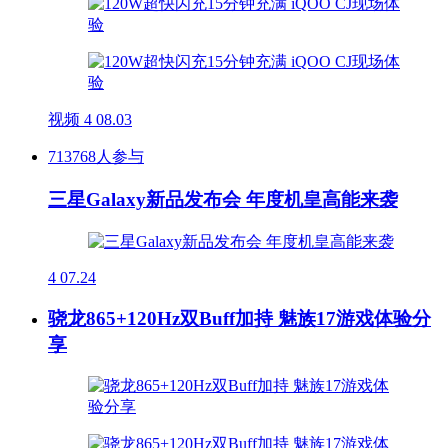
视频
4
08.03
713768人参与
三星Galaxy新品发布会 年度机皇高能来袭
4
07.24
骁龙865+120Hz双Buff加持 魅族17游戏体验分
享