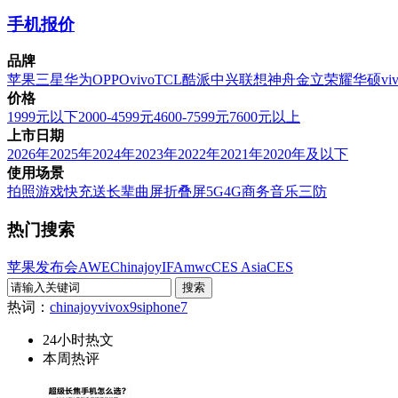
手机报价
品牌
苹果
三星
华为
OPPO
vivo
TCL
酷派
中兴
联想
神舟
金立
荣耀
华硕
vi
价格
1999元以下
2000-4599元
4600-7599元
7600元以上
上市日期
2026年
2025年
2024年
2023年
2022年
2021年
2020年及以下
使用场景
拍照
游戏
快充
送长辈
曲屏
折叠屏
5G
4G
商务
音乐
三防
热门搜索
苹果发布会
AWE
Chinajoy
IFA
mwc
CES Asia
CES
热词：
chinajoy
vivox9s
iphone7
24小时热文
本周热评