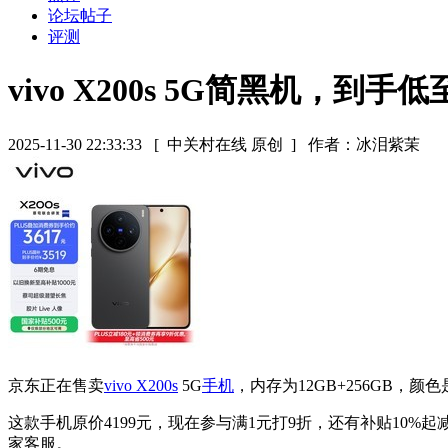
论坛帖子
评测
vivo X200s 5G简黑机，到手低
2025-11-30 22:33:33
[ 中关村在线 原创 ]
作者：冰泪紫茉
京东正在售卖
vivo X200s
5G
手机
，内存为12GB+256GB，颜
这款手机原价4199元，现在参与满1元打9折，还有补贴10%起
家客服。