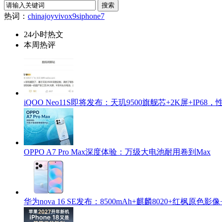
热词：
chinajoy
vivox9s
iphone7
24小时热文
本周热评
iQOO Neo11S即将发布：天玑9500旗舰芯+2K屏+IP6
OPPO A7 Pro Max深度体验：万级大电池耐用卷到Max
华为nova 16 SE发布：8500mAh+麒麟8020+红枫原色