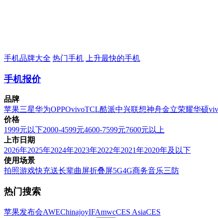
手机品牌大全
热门手机
上升最快的手机
手机报价
品牌
苹果
三星
华为
OPPO
vivo
TCL
酷派
中兴
联想
神舟
金立
荣耀
华硕
vi
价格
1999元以下
2000-4599元
4600-7599元
7600元以上
上市日期
2026年
2025年
2024年
2023年
2022年
2021年
2020年及以下
使用场景
拍照
游戏
快充
送长辈
曲屏
折叠屏
5G
4G
商务
音乐
三防
热门搜索
苹果发布会
AWE
Chinajoy
IFA
mwc
CES Asia
CES