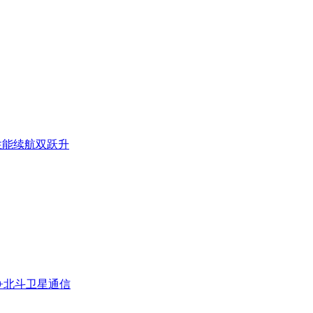
8，性能续航双跃升
影像+北斗卫星通信