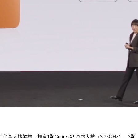
代全大核架构，拥有1颗Cortex-X925超大核（3.73GHz）、3颗