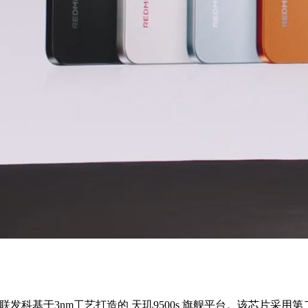
 了联发科基于3nm工艺打造的 天玑9500s 旗舰平台。该芯片采用第二