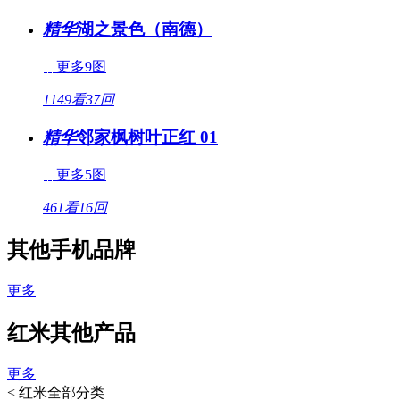
精华
湖之景色（南德）
更多9图
1149看
37回
精华
邻家枫树叶正红 01
更多5图
461看
16回
其他手机品牌
更多
红米其他产品
更多
<
红米全部分类