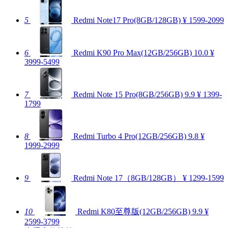
5
Redmi Note17 Pro(8GB/128GB)
¥ 1599-2099
6
Redmi K90 Pro Max(12GB/256GB)
10.0
¥
3999-5499
7
Redmi Note 15 Pro(8GB/256GB)
9.9
¥ 1399-
1799
8
Redmi Turbo 4 Pro(12GB/256GB)
9.8
¥
1999-2999
9
Redmi Note 17（8GB/128GB）
¥ 1299-1599
10
Redmi K80至尊版(12GB/256GB)
9.9
¥
2599-3799