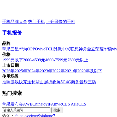
手机品牌大全
热门手机
上升最快的手机
手机报价
品牌
苹果
三星
华为
OPPO
vivo
TCL
酷派
中兴
联想
神舟
金立
荣耀
华硕
vi
价格
1999元以下
2000-4599元
4600-7599元
7600元以上
上市日期
2026年
2025年
2024年
2023年
2022年
2021年
2020年及以下
使用场景
拍照
游戏
快充
送长辈
曲屏
折叠屏
5G
4G
商务
音乐
三防
热门搜索
苹果发布会
AWE
Chinajoy
IFA
mwc
CES Asia
CES
热词：
chinajoy
vivox9s
iphone7