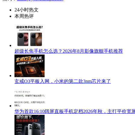
24小时热文
本周热评
超级长焦手机怎么选？2026年8月影像旗舰手机推荐
玄戒O3平板入网，小米的第二款3nm芯片来了
华为首款16:10阔屏直板手机定档2026年秋，主打平价宽