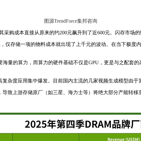
图源TrendForce集邦咨询
其采购成本直接从原来的约
200
元飙升到了近
600
元。闪存市场的
机，仅存储一项的物料成本就出现了上千元的波动。在当下极度
要海量的算力，而算力的硬件基础不仅是
GPU
，更是与之配套的
。
高复杂度应用集中爆发。目前国内主流的几家视频生成模型由于
，导致上游存储原厂（如三星、海力士等）将绝大部分产能转移