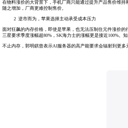
在物料涨价的大背景下，手机厂商只能通过提升产品售价维持
随之增加，厂商更难控制售价。
2
逆市而为，苹果选择主动承受成本压力
面对狂飙的内存价格，即使是苹果，也无法压制住元件涨价的
三星要求季度涨幅超
80%
，
SK
海力士的涨幅更是接近
100%
。知
不止内存，郭明錤曾表示
AI
服务器的高产能要求会辐射到更多