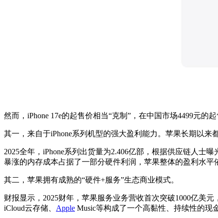
然而，
iPhone 17e
的起售价相当“克制”，在中国市场
4499
元的起
其一，来自于
iPhone
系列机型的强大盈利能力。苹果长期以来
2025
全年，
iPhone
系列出货量为
2.406
亿部，根据供应链人士曝
暴涨的内存成本占据了一部分硬件利润，苹果整体的盈利水平
其二，苹果拥有成熟的
“
硬件
+
服务
”
生态商业模式。
财报显示，
2025
财年，苹果服务业务营收首次突破
1000
亿美元
iCloud
云存储、
Apple
Music
等构成了一个高黏性、持续性的现