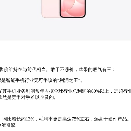
售价维持在与前代相当。敢于不涨价，苹果的底气有三：
都是智能手机行业无可争议的
“
利润之王
”
。
光其手机业务利润常年占据全球行业总利润的
80%
以上，远超行
依然是竞争对手难以企及的。
，同比增长约
13%
，毛利率更是高达
75%
左右，远高于硬件产品
金流引擎。