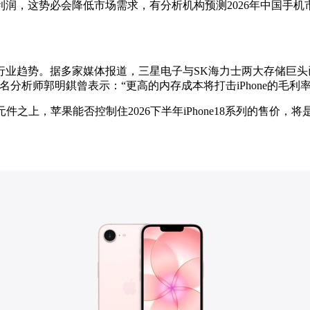
利润，这势必会降低市场需求，有分析机构预测
2026
年中国手机
行业趋势。据多家媒体报道，三星电子与
SK
海力士两大存储巨头
名分析师郭明錤曾表示：“更高的内存成本将打击
iPhone
的毛利率
元件之上，苹果能否控制住
2026
下半年
iPhone18
系列的售价，将