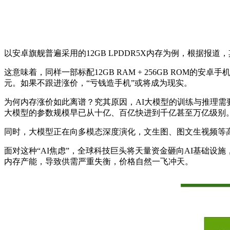
以安卓旗舰普遍采用的
12GB LPDDR5X
内存为例，根据报道，
这意味着，同样一部标配
12GB RAM + 256GB ROM
的安卓手
元。如果不跟进涨价，“亏钱造手机”或将成为现实。
为何内存涨价如此离谱？究其原因，
AI
大模型的训练与推理需
大模型的参数规模早已从十亿、百亿快进到千亿甚至万亿级别
同时，大模型正在向多模态深度演化，文生图、图文生视频等
面对这种
“AI
焦虑
”
，全球科技巨头将天量资金砸向
AI
基础设施
内存产能，导致供需严重失衡，价格自然一飞冲天。