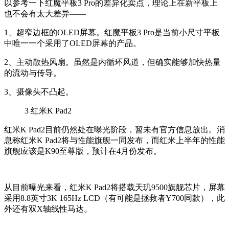
以参考一下红魔平板3 Pro的差异化卖点，理论上在新平板上
也不会有太大差异——
1、超窄边框的OLED屏幕。红魔平板3 Pro是当前小尺寸平板
中唯一一个采用了OLED屏幕的产品。
2、主动散热风扇。虽然是内循环风道，但确实能够加快热量
的流动与传导。
3、摄像头不凸起。
3
红米K Pad2
红米K Pad2目前仍然处在曝光阶段，暂未有官方信息放出。消
息称红米K Pad2将与性能旗舰一同发布，而红米上半年的性能
旗舰应该是K90至尊版，预计在4月份发布。
从目前曝光来看，红米K Pad2将搭载天玑9500旗舰芯片，屏幕
采用8.8英寸3K 165Hz LCD（有可能是拯救者Y700同款），此
外还有双X轴线性马达。