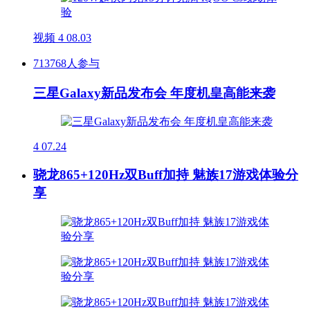
视频
4
08.03
713768人参与
三星Galaxy新品发布会 年度机皇高能来袭
4
07.24
骁龙865+120Hz双Buff加持 魅族17游戏体验分
享