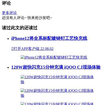
评论
更多评论
还没有人评论~
快来
抢沙发
吧~
读过此文的还读过
iPhone12将全系标配镀铑钌工艺快充线

打开APP客户端
22
08.02
120W超快闪充15分钟充满 iQOO CJ现场体验