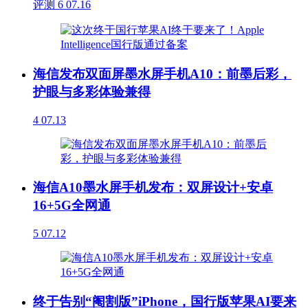
评测
6
07.16
海信发布双面屏墨水屏手机A10：前墨后彩，
护眼与多彩体验兼得
4
07.13
海信A10墨水屏手机发布：双屏设计+安卓
16+5G全网通
5
07.12
终于告别“阉割版”iPhone，国行版苹果AI要来