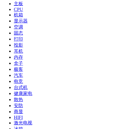
主板
CPU
机箱
显示器
空调
固态
打印
投影
耳机
内存
盒子
极客
汽车
电竞
台式机
健康家电
散热
安防
商显
HIFI
激光电视
冰箱