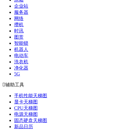
企业站
服务器
网络
攒机
时讯
图赏
智能锁
机器人
电动车
洗衣机
净化器
5G

辅助工具
手机性能天梯图
显卡天梯图
CPU天梯图
电源天梯图
固态硬盘天梯图
新品日历