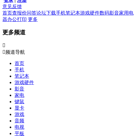
登录
|
注册
意见反馈
首页
查报价
问答
论坛
下载
手机
笔记本
游戏硬件
数码影音
家用电
器
办公打印
更多
更多频道


频道导航
首页
手机
笔记本
游戏硬件
影音
家电
键鼠
显卡
游戏
音频
电视
平板