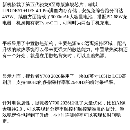
新机搭载了第五代骁龙8至尊版旗舰芯片，辅以
LPDDR5T+UFS 4.1 Pro满血内存存储，安兔兔综合跑分可达
453W。续航方面搭载了9000mAh大容量电池，搭配PD 68W充
电器，机身拥有双Type-C口，可同时为两台手机充电。
平板采用了中置散热架构，主要热源SoC远离握持区域，配合
升级的散热系统可以带来更强大的散热能力。中置散热架构还
有一个好处，就是在用散热背夹时，可以直贴热源。
显示方面，拯救者Y700 2026采用了一块8.8英寸165Hz LCD高
刷屏，支持480Hz的多指采样率和2640Hz的瞬时采样率。
针对电竞属性，拯救者Y700 2026也做了大量优化，比如AI像
素狙神2.0，可以实现超分辨率触控和触控精准度的提升。游
戏稳定性也得到了升级，4小时连测帧率可以实现长时间稳
定。