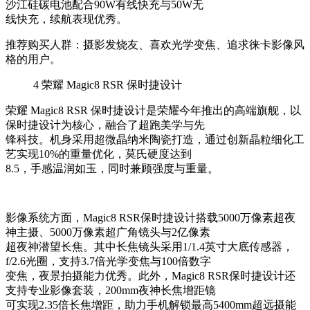
沙江硅碳电池配合90W有线快充与50W无
线快充，续航表现优秀。
推荐购买人群：摄影发烧友、喜欢光学变焦、追求徕卡影像风
格的用户。
4
荣耀 Magic8 RSR 保时捷设计
荣耀 Magic8 RSR 保时捷设计是荣耀今年推出的高端旗舰，以
保时捷设计为核心，融合了超跑美学与先
锋科技。机身采用超微晶纳米陶瓷打造，通过创新晶粒细化工
艺实现10%的重量优化，莫氏硬度达到
8.5，手感温润如玉，同时兼顾强度与重量。
影像系统方面，Magic8 RSR保时捷设计搭载5000万像素超夜
神主摄、5000万像素超广角镜头与2亿像素
超夜神潜望长焦。其中长焦镜头采用1/1.4英寸大底传感器，
f/2.6光圈，支持3.7倍光学变焦与100倍数字
变焦，夜景拍摄能力优秀。此外，Magic8 RSR保时捷设计还
支持专业影像套装，200mm夜神长焦增距镜
可实现2.35倍长焦增距，助力手机解锁最高5400mm超远摄能