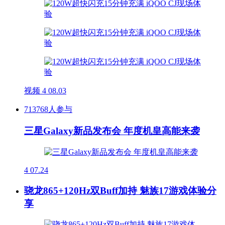
视频
4
08.03
713768人参与
三星Galaxy新品发布会 年度机皇高能来袭
4
07.24
骁龙865+120Hz双Buff加持 魅族17游戏体验分
享