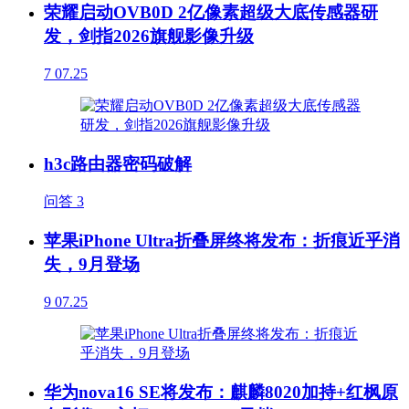
荣耀启动OVB0D 2亿像素超级大底传感器研
发，剑指2026旗舰影像升级
7
07.25
h3c路由器密码破解
问答
3
苹果iPhone Ultra折叠屏终将发布：折痕近乎消
失，9月登场
9
07.25
华为nova16 SE将发布：麒麟8020加持+红枫原