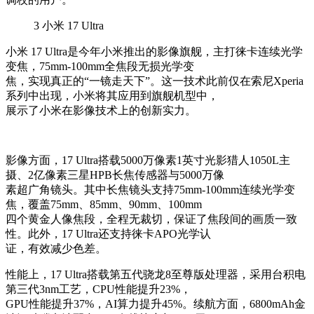
3
小米 17 Ultra
小米 17 Ultra是今年小米推出的影像旗舰，主打徕卡连续光学
变焦，75mm-100mm全焦段无损光学变
焦，实现真正的“一镜走天下”。这一技术此前仅在索尼Xperia
系列中出现，小米将其应用到旗舰机型中，
展示了小米在影像技术上的创新实力。
影像方面，17 Ultra搭载5000万像素1英寸光影猎人1050L主
摄、2亿像素三星HPB长焦传感器与5000万像
素超广角镜头。其中长焦镜头支持75mm-100mm连续光学变
焦，覆盖75mm、85mm、90mm、100mm
四个黄金人像焦段，全程无裁切，保证了焦段间的画质一致
性。此外，17 Ultra还支持徕卡APO光学认
证，有效减少色差。
性能上，17 Ultra搭载第五代骁龙8至尊版处理器，采用台积电
第三代3nm工艺，CPU性能提升23%，
GPU性能提升37%，AI算力提升45%。续航方面，6800mAh金