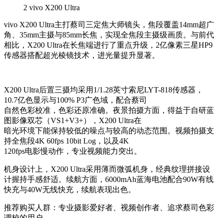
2
vivo X200 Ultra
vivo X200 Ultra主打蔡司三定焦大师镜头，焦段覆盖14mm超广
角、35mm主摄与85mm长焦，实现全焦段主摄级画质。与前代
相比，X200 Ultra在长焦端进行了重点升级，2亿像素三星HP9
传感器搭配超光棱镜技术，进光量提升显著。
X200 Ultra后置三摄均采用1/1.28英寸索尼LYT-818传感器，
10.7亿色显示与100% P3广色域，配合蔡司
自然色彩校准，色彩还原准确。夜景拍摄方面，得益于自研蓝
图影像双芯（VS1+V3+），X200 Ultra在
暗光环境下能保持较低的噪点与较高的动态范围。视频拍摄支
持全焦段4K 60fps 10bit Log，以及4K
120fps电影慢动作，专业视频能力突出。
机身设计上，X200 Ultra采用薄而微弧机身，经典纹理拼接设
计握持手感舒适。续航方面，6000mAh蓝海电池配合90W有线
快充与40W无线快充，续航表现出色。
推荐购买人群：专业摄影爱好者、视频创作者、追求蔡司色彩
调校的用户。