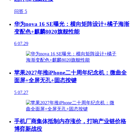
问答
5
华为nova 16 SE曝光：横向矩阵设计+橘子海渐
变配色+麒麟8020旗舰性能
6
07.29
苹果2027年推iPhone二十周年纪念机：微曲全
面屏+全屏无孔+固态按键
5
07.27
手机厂商集体抵制内存涨价，打响产业链价格
博弈新战役