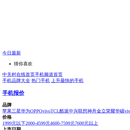
今日最新
猜你喜欢
中关村在线首页
手机频道首页
手机品牌大全
热门手机
上升最快的手机
手机报价
品牌
苹果
三星
华为
OPPO
vivo
TCL
酷派
中兴
联想
神舟
金立
荣耀
华硕
vi
价格
1999元以下
2000-4599元
4600-7599元
7600元以上
上市日期