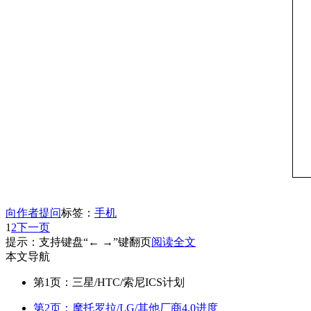
向作者提问
标签：
手机
1
2
下一页
提示：支持键盘“← →”键翻页
阅读全文
本文导航
第1页：三星/HTC/索尼ICS计划
第2页：摩托罗拉/LG/其他厂商4.0进度