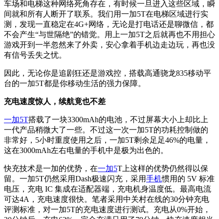
车场和电梯这种网络死角存在，有时候一旦进入这些区域，瞬
间就和所有人断开了联系。我们用一加5T在电梯区域进行实
测，发现一直稳定在4G+网络，无论是打电话还是聊微信，都
不会产生“与世隔绝”的错觉。用上一加5T之后就再也不用担心
游戏开到一半忽然来了外卖，安心拿着手机边走边玩，再也没
有信号丢失之忧。
因此，无论你是追剧狂还是游戏控，搭载高通骁龙835移动平
台的一加5T都是你移动生活的强力保障。
充电速度惊人，续航竟也不差
一加5T
搭载了一块3300mAh的电池，不过屏幕大小上却比上
一代产品稍微大了一些。不过这一次一加5T的功耗控制做的
非常好，5小时重度使用之后，一加5T剩余足足46%的电量，
这在3000mAh左右电量的手机中是极为出色的。
快充技术是一加的优势，在
一加5
T上这样的优势仍然得以保
留。一加5T仍然采用Dash极速闪充，采用
手机
惯用的 5V 标准
电压，充电 IC 集成在适配器端，充电机身温度低。最高电流
可达4A，充电速度很快。笔者采用中关村在线的30分钟充电
评测标准，对一加5T的充电速度进行测试。充电从0%开始，