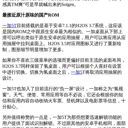
感真TM爽”可是早就喊出来的Solgen。
最接近原汁原味的国产ROM
一加5T
目前搭载的是基于安卓7.1.1的H2OS 3.7系统，这应该
是国内ROM之中跟原生安卓最为相似的。一加桌面从下部上
滑可以呼出类似于原生安卓的应用抽屉，用户可以将应用从应
用抽屉中拉到桌面上。H2OS 3.5对应用图标又进行了重新绘
制，图形细节明显增加了更多。
如果你不喜欢三级菜单的选项而更偏好目前主流的桌面布局，
H2OS 3.7同样保留了氢桌面，用户可以根据个人喜好在设置
中进行切换。切换为氢桌面之后，
一加5
T将取消应用抽屉的
设计。
一加5T也加入了目前流行的“负一屏”设计，一加称之为“氢视
窗”。天气、便签、常用应用等自不必说，它还会根据你的短
信和应用内容自动收纳火车票、登机牌以及电影票等信息，十
分贴心。
另外值得称赞的一点是，一加5T为那些想要迅速解锁功能的
用户提供了面试识别解锁。不过跟其他的安卓手机相同，面部