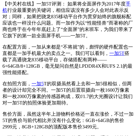
【中关村在线】一加5T评测：
如果将全面屏作为2017年度
手
机
行业最重要的关键词，相信应该没有多少人会对此表示反
对；同样，如果把骁龙835移动平台作为贯穿始终的旗舰标配
应该也一样没什么问题。而一加作为以“性能怪兽”而著称的厂
商也终于在今年年底赶上了“全面屏”的末班车，为我们带来了
它旗下的第一款全面屏手机——一加5T。
在配置方面，一加从来都是“不将就”的，彪悍的硬件配置也一
直都是一加手机最大的卖点之一。我们可以看到，
一加5T
搭
载了高通骁龙835移动平台，存储搭配有两种——
6+64GB/8+128GB，毫无疑问自然是LPDDR4X和UFS 2.1的最
强性能搭配。
在拍照方面，
一加5
T的双摄虽然看上去和一加5很相似，但两
者的设计却完全不同。一加5T的后置双摄由一枚1600万像素
和一枚2000万像素的传感器构成，双f/1.7的大光圈设计让我们
对一加5T的拍照体验更加期待。
售价方面，虽然这半年上游物料价格还一直在涨价，不过一加
5T的售价与前代相比并没有什么变化：6GB+64GB的售价
2999元，8GB+128GB的顶配版本售价3499元。