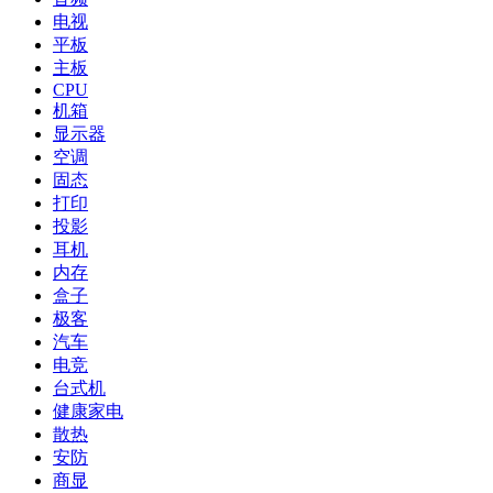
电视
平板
主板
CPU
机箱
显示器
空调
固态
打印
投影
耳机
内存
盒子
极客
汽车
电竞
台式机
健康家电
散热
安防
商显