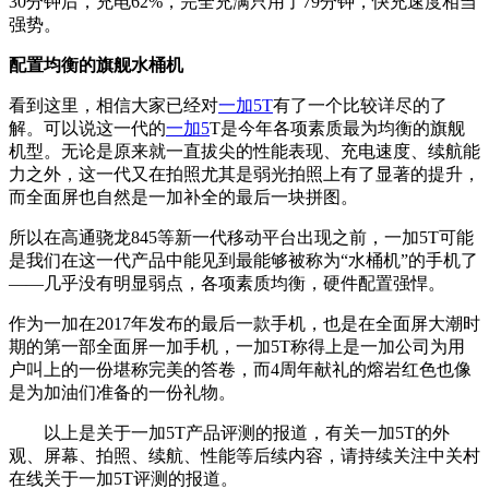
30分钟后，充电62%，完全充满只用了79分钟，快充速度相当
强势。
配置均衡的旗舰水桶机
看到这里，相信大家已经对
一加5T
有了一个比较详尽的了
解。可以说这一代的
一加5
T是今年各项素质最为均衡的旗舰
机型。无论是原来就一直拔尖的性能表现、充电速度、续航能
力之外，这一代又在拍照尤其是弱光拍照上有了显著的提升，
而全面屏也自然是一加补全的最后一块拼图。
所以在高通骁龙845等新一代移动平台出现之前，一加5T可能
是我们在这一代产品中能见到最能够被称为“水桶机”的手机了
——几乎没有明显弱点，各项素质均衡，硬件配置强悍。
作为一加在2017年发布的最后一款手机，也是在全面屏大潮时
期的第一部全面屏一加手机，一加5T称得上是一加公司为用
户叫上的一份堪称完美的答卷，而4周年献礼的熔岩红色也像
是为加油们准备的一份礼物。
以上是关于一加5T产品评测的报道，有关一加5T的外
观、屏幕、拍照、续航、性能等后续内容，请持续关注中关村
在线关于一加5T评测的报道。