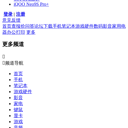
iQOO Neo9S Pro+
登录
|
注册
意见反馈
首页
查报价
问答
论坛
下载
手机
笔记本
游戏硬件
数码影音
家用电
器
办公打印
更多
更多频道


频道导航
首页
手机
笔记本
游戏硬件
影音
家电
键鼠
显卡
游戏
音频