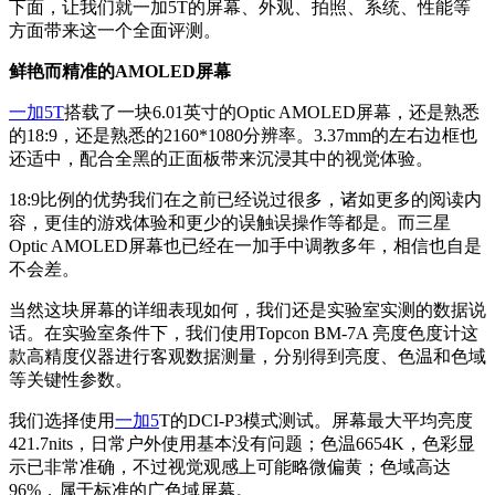
下面，让我们就一加5T的屏幕、外观、拍照、系统、性能等
方面带来这一个全面评测。
鲜艳而精准的AMOLED屏幕
一加5T
搭载了一块6.01英寸的Optic AMOLED屏幕，还是熟悉
的18:9，还是熟悉的2160*1080分辨率。3.37mm的左右边框也
还适中，配合全黑的正面板带来沉浸其中的视觉体验。
18:9比例的优势我们在之前已经说过很多，诸如更多的阅读内
容，更佳的游戏体验和更少的误触误操作等都是。而三星
Optic AMOLED屏幕也已经在一加手中调教多年，相信也自是
不会差。
当然这块屏幕的详细表现如何，我们还是实验室实测的数据说
话。在实验室条件下，我们使用Topcon BM-7A 亮度色度计这
款高精度仪器进行客观数据测量，分别得到亮度、色温和色域
等关键性参数。
我们选择使用
一加5
T的
DCI-P3模式测试
。屏幕最大平均亮度
421.7nits，日常户外使用基本没有问题；色温6654K，色彩显
示已非常准确，不过视觉观感上可能略微偏黄；色域高达
96%，属于标准的广色域屏幕。