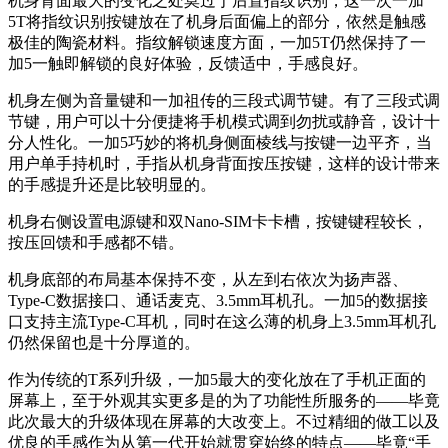
机身背面最大的变化之处莫过于后置指纹识别，这一次一加
5T将指纹识别按键放在了机身后面偏上的部分，依然是触感
极佳的陶瓷材料。指纹解锁速度方面，一加5T仍然保持了一
加5一触即解锁的良好体验，反馈适中，手感良好。
机身左侧为音量键和一加祖传的三段式调节键。有了三段式调
节键，用户可以十分便捷将手机模式调到勿扰或静音，设计十
分人性化。一加5巧妙的将机身侧面棱线与按键一边平齐，当
用户单手持机时，手指从机身背面按压按键，这样的设计带来
的手感提升还是比较明显的。
机身右侧设置电源键和双Nano-SIM卡卡槽，按键键程较长，
按压回馈和手感都不错。
机身底部的布局基本保持不变，从左到右依次为扬声器、
Type-C数据接口、通话麦克、3.5mm耳机孔。一加5的数据接
口支持主流Type-C耳机，同时在这么薄的机身上3.5mm耳机孔
仍然保留也是十分厚道的。
作为传统的T系列升级，一加5最大的变化放在了手机正面的
屏幕上，至于外观其实更多是的为了功能性所服务的——毕竟
此次最大的升级体现在屏幕的大改变上。不过精细的做工以及
优良的手感作为从第一代开始就贯穿始终的特点——毕竟“手