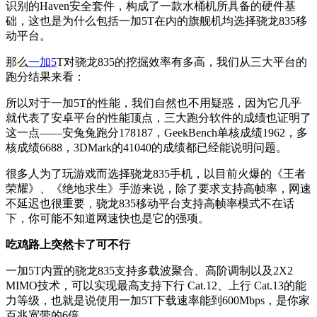
识别的Haven安全套件，构成了一款水桶机所具备的硬件基
础，这也是为什么包括一加5T在内的旗舰机均选择骁龙835移
动平台。
那么
一加5
T对骁龙835的挖掘效率有多高，我们从三大平台的
跑分结果来看：
所以对于一加5T的性能，我们自然也不用疑惑，因为它几乎
就代表了安卓平台的性能顶点，三大跑分软件的成绩也证明了
这一点——安兔兔跑分178187，GeekBench单核成绩1962，多
核成绩6688，3DMark的41040的成绩都已经能说明问题。
很多人为了玩游戏而选择骁龙835手机，以目前火爆的《王者
荣耀》、《绝地求生》手游来说，除了要求支持高帧率，网速
不延迟也很重要，骁龙835移动平台支持高帧率模式不在话
下，你可能不知道网速快也是它的强项。
吃鸡路上突然卡了可不行
一加5T内置的骁龙835支持多载波聚合、高阶调制以及2X2
MIMO技术，可以实现最高支持下行 Cat.12、上行 Cat.13的能
力等级，也就是说使用一加5T下载速率能到600Mbps，是你家
百兆宽带的6倍。