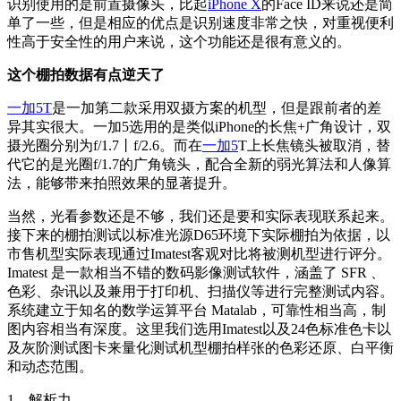
识别使用的是前置摄像头，比起
iPhone X
的Face ID来说还是简
单了一些，但是相应的优点是识别速度非常之快，对重视便利
性高于安全性的用户来说，这个功能还是很有意义的。
这个棚拍数据有点逆天了
一加5T
是一加第二款采用双摄方案的机型，但是跟前者的差
异其实很大。一加5选用的是类似iPhone的长焦+广角设计，双
摄光圈分别为f/1.7丨f/2.6。而在
一加5
T上长焦镜头被取消，替
代它的是光圈f/1.7的广角镜头，配合全新的弱光算法和人像算
法，能够带来拍照效果的显著提升。
当然，光看参数还是不够，我们还是要和实际表现联系起来。
接下来的棚拍测试以标准光源D65环境下实际棚拍为依据，以
市售机型实际表现通过Imatest客观对比将被测机型进行评分。
Imatest 是一款相当不错的数码影像测试软件，涵盖了 SFR 、
色彩、杂讯以及兼用于打印机、扫描仪等进行完整测试内容。
系统建立于知名的数学运算平台 Matalab，可靠性相当高，制
图内容相当有深度。这里我们选用Imatest以及24色标准色卡以
及灰阶测试图卡来量化测试机型棚拍样张的色彩还原、白平衡
和动态范围。
1、解析力