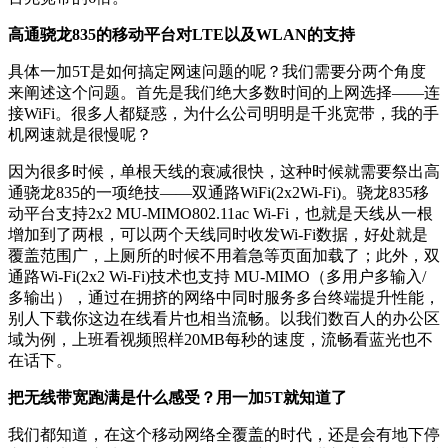
高通骁龙835的移动平台对LTE以及WLAN的支持
具体一加5T是如何搞定网速问题的呢？我们需要分两个角度
来阐述这个问题。首先是我们绝大多数时间的上网选择——连
接WiFi。很多人都疑惑，为什么公司明明是千兆宽带，我的手
机网速就是很慢呢？
因为很多时候，单根天线的衰减很快，这种时候就需要祭出高
通骁龙835的一项绝技——双通路WiFi(2x2Wi-Fi)。骁龙835移
动平台支持2x2 MU-MIMO802.11ac Wi-Fi，也就是天线从一根
增加到了两根，可以两个天线同时收发Wi-Fi数据，好处就是
覆盖范围广，上厕所的时候不用着急等页面加载了；此外，双
通路Wi-Fi(2x2 Wi-Fi)技术也支持 MU-MIMO（多用户多输入/
多输出），通过在拥挤的网络中同时服务多台终端提升性能，
别人下载你这边在线看片也相当流畅。以我们数百人的办公区
域为例，上班看视频照样20MB每秒的速度，流畅看蓝光也不
在话下。
把无线带宽跑满是什么感受？用一加5T就知道了
我们都知道，在这个移动网络全覆盖的时代，还是会有地下停