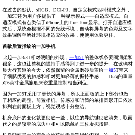
在过去的默认、sRGB、DCI-P3、自定义模式四种模式之外，
一加5T还为用户多提供了一种显示模式——自适应模式。自
适应模式有点类似于iPhone上的True Tone显示。打开自适应模
式后，系统会根据不同的光线环境，自动将屏幕的色彩及文字
效果调解至所处环境相适应的效果，使使用体验更佳。
首款后置指纹的一加手机
比起一加3/3T相对硬朗的外观，
一加5T
的整体线条要圆润柔和
很多，这也让整机的握持手感得到了进一步的提升。在玻璃材
质大行其道的今天，依然保留的金属磨砂后盖给
一加5
T带来
了细腻优秀的触感和相对更加轻薄的握持手感——162g的重量
对6英寸金属旗舰来说重量控制相当到位。
因为一加5T采用了更长的屏幕，所以正面板的上下部分也做
了相应的调整。前置相机、传感器和听筒的单排圆形开口依次
排列在前面板上方，视觉观感十分整洁。
机身底部的变化就更彻底一些，以往的导航键彻底消失，取而
代之的是较窄的底边框和可以隐藏的三枚虚拟按键。