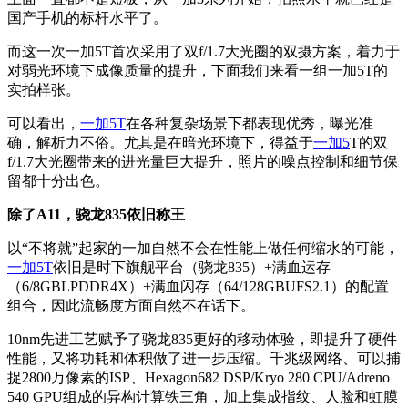
国产手机的标杆水平了。
而这一次一加5T首次采用了双f/1.7大光圈的双摄方案，着力于
对弱光环境下成像质量的提升，下面我们来看一组一加5T的
实拍样张。
可以看出，
一加5T
在各种复杂场景下都表现优秀，曝光准
确，解析力不俗。尤其是在暗光环境下，得益于
一加5
T
的双
f/1.7大光圈带来的进光量巨大提升，照片的噪点控制和细节保
留都十分出色。
除了A11，骁龙835依旧称王
以“不将就”起家的一加自然不会在性能上做任何缩水的可能，
一加5T
依旧是时下旗舰平台（骁龙835）+满血运存
（6/8GBLPDDR4X）+满血闪存（64/128GBUFS2.1）的配置
组合，因此流畅度方面自然不在话下。
10nm先进工艺赋予了骁龙835更好的移动体验，即提升了硬件
性能，又将功耗和体积做了进一步压缩。千兆级网络、可以捕
捉2800万像素的ISP、Hexagon682 DSP/Kryo 280 CPU/Adreno
540 GPU组成的异构计算铁三角，加上集成指纹、人脸和虹膜