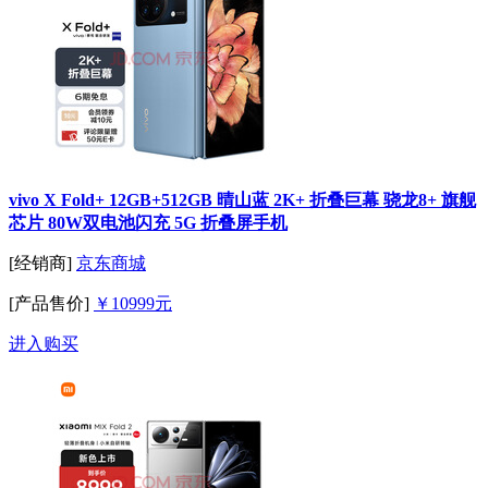
vivo X Fold+ 12GB+512GB 晴山蓝 2K+ 折叠巨幕 骁龙8+ 旗舰
芯片 80W双电池闪充 5G 折叠屏手机
[经销商]
京东商城
[产品售价]
￥10999元
进入购买