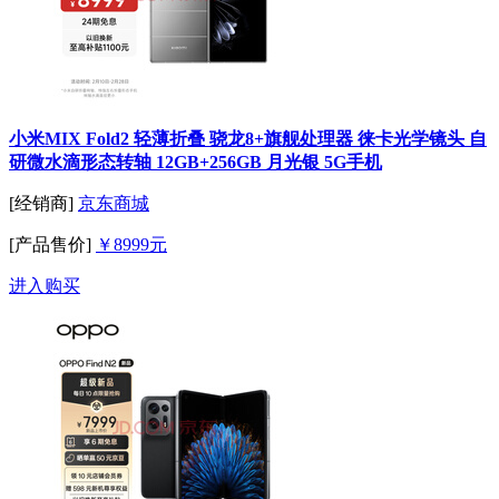
小米MIX Fold2 轻薄折叠 骁龙8+旗舰处理器 徕卡光学镜头 自
研微水滴形态转轴 12GB+256GB 月光银 5G手机
[经销商]
京东商城
[产品售价]
￥8999元
进入购买