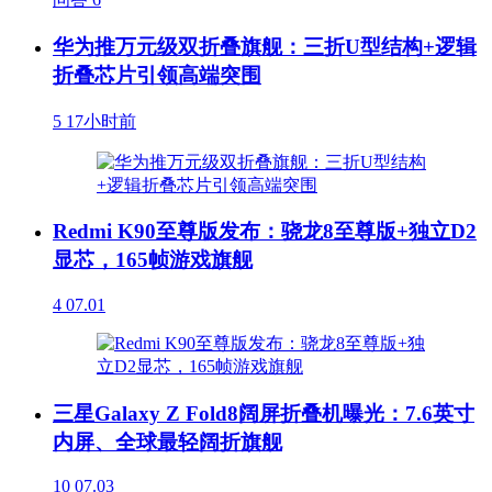
华为推万元级双折叠旗舰：三折U型结构+逻辑
折叠芯片引领高端突围
5
17小时前
Redmi K90至尊版发布：骁龙8至尊版+独立D2
显芯，165帧游戏旗舰
4
07.01
三星Galaxy Z Fold8阔屏折叠机曝光：7.6英寸
内屏、全球最轻阔折旗舰
10
07.03