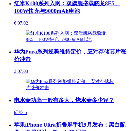
红米K100系列入网：双旗舰搭载骁龙8E5、
100W快充与9000mAh电池
6
07.02
华为Pura系列逆势维持定价，应对存储芯片涨
价冲击
3
07.03
电水壶功率一般有多大，烧水壶多少W？
问答
5
苹果iPhone Ultra折叠屏手机9月发布：黑白配