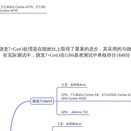
骁龙7+Gen3处理器在能效比上取得了显著的进步，其采用的与骁
实际测试中，骁龙7+Gen3在GB6基准测试中单核得分1848分