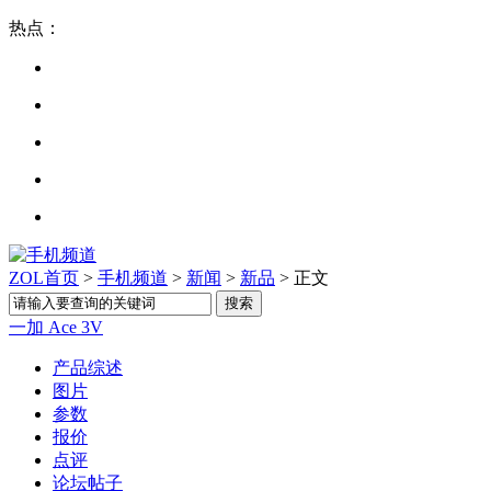
热点：
ZOL首页
>
手机频道
>
新闻
>
新品
> 正文
一加 Ace 3V
产品综述
图片
参数
报价
点评
论坛帖子