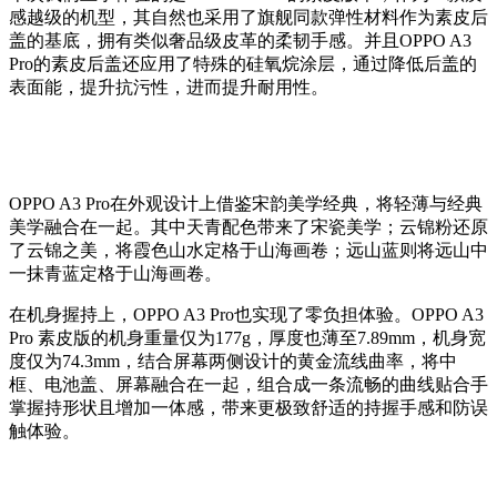
感越级的机型，其自然也采用了旗舰同款弹性材料作为素皮后
盖的基底，拥有类似奢品级皮革的柔韧手感。并且OPPO A3
Pro的素皮后盖还应用了特殊的硅氧烷涂层，通过降低后盖的
表面能，提升抗污性，进而提升耐用性。
OPPO A3 Pro在外观设计上借鉴宋韵美学经典，将轻薄与经典
美学融合在一起。其中天青配色带来了宋瓷美学；
云锦粉还原
了
云锦之美，将霞色山水定格于山海画卷；
远山蓝则将远山中
一抹青蓝定格于山海画卷。
在机身握持上，OPPO A3 Pro也实现了零负担体验。OPPO A3
Pro 素皮版的机身重量仅为177g，厚度也薄至7.89mm，机身宽
度仅为74.3mm，结合屏幕两侧设计的黄金流线曲率，将中
框、电池盖、屏幕融合在一起，组合成一条流畅的曲线贴合手
掌握持形状且增加一体感，带来更极致舒适的持握手感和防误
触体验。