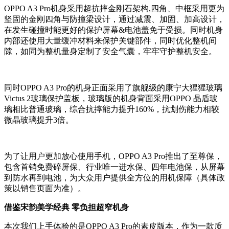
OPPO A3 Pro机身采用超抗摔金刚石架构,四角、中框采用更为
坚固的金刚四角与防撞梁设计，通过减震、加固、加高设计，
在发生碰撞时能更好的保护屏幕&电池盖免于受损。同时机身
内部还使用大量缓冲材料来保护关键部件，同时优化整机间
隙，如同为整机量身定制了安全气囊，牢牢守护整机安全。
同时OPPO A3 Pro的机身正面采用了旗舰级的
康宁大猩猩玻璃
Victus 2玻璃保护盖板，玻璃版的机身背面采用OPPO 晶盾玻
璃
相比普通玻璃，综合抗摔能力提升160%，抗划伤能力相较
微晶玻璃提升3倍。
为了让用户更加放心使用手机，OPPO A3 Pro推出了至尊保，
包含首销免费碎屏保、行业唯一进水保、四年电池保，从屏幕
到防水再到电池，为大众用户提供全方位的用机保障（具体政
策以销售页面为准）。
借鉴宋韵美学经典
零负担超窄机身
本次我们上手体验的是OPPO A3 Pro的素皮版本，作为一款质