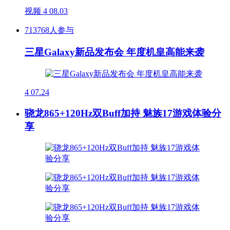
视频
4
08.03
713768人参与
三星Galaxy新品发布会 年度机皇高能来袭
4
07.24
骁龙865+120Hz双Buff加持 魅族17游戏体验分
享