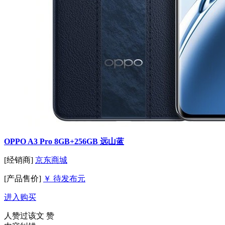
OPPO A3 Pro 8GB+256GB 远山蓝
[经销商]
京东商城
[产品售价]
￥ 待发布元
进入购买
人赞过该文
赞