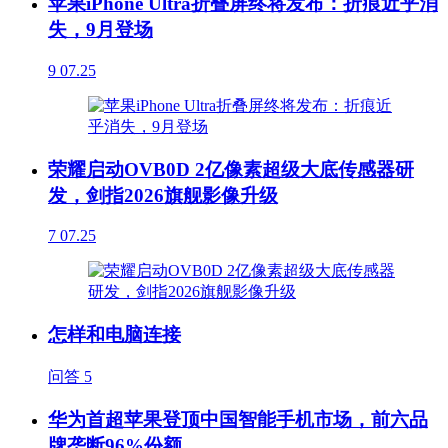
苹果iPhone Ultra折叠屏终将发布：折痕近乎消
失，9月登场
9
07.25
荣耀启动OVB0D 2亿像素超级大底传感器研
发，剑指2026旗舰影像升级
7
07.25
怎样和电脑连接
问答
5
华为首超苹果登顶中国智能手机市场，前六品
牌垄断96%份额