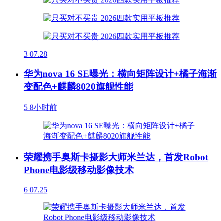
3
07.28
华为nova 16 SE曝光：横向矩阵设计+橘子海渐
变配色+麒麟8020旗舰性能
5
8小时前
荣耀携手奥斯卡摄影大师米兰达，首发Robot
Phone电影级移动影像技术
6
07.25