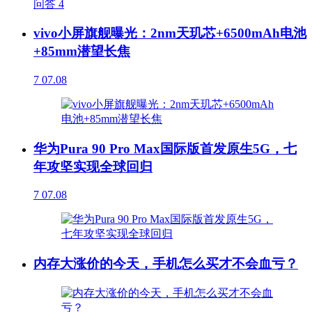
问答
4
vivo小屏旗舰曝光：2nm天玑芯+6500mAh电池
+85mm潜望长焦
7
07.08
华为Pura 90 Pro Max国际版首发原生5G，七
年攻坚实现全球回归
7
07.08
内存大涨价的今天，手机怎么买才不会血亏？