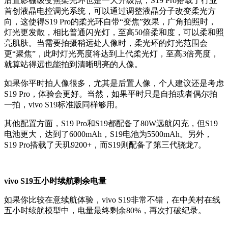
后置影棚级变焦柔光环也是一大升级点，S19 Pro搭载了行业
首创液晶电控调光系统，可以通过调整液晶分子改变柔光方
向，这使得S19 Pro的柔光环自带“变焦”效果，广角拍照时，
灯光更发散，相比普通闪光灯，至高50倍柔和度，可以柔和照
亮肌肤。当需要拍摄稍远处人像时，柔光环的灯光范围会
更“聚焦”，此时灯光亮度将达到上代柔光灯，至高3倍亮度，
就算站得远也能拍到清晰明亮的人像。
如果你平时拍人像很多，尤其是后置人像，个人建议还是考虑
S19 Pro，体验会更好。当然，如果平时只是自拍或者偶尔拍
一拍，vivo S19标准版同样够用。
其他配置方面，S19 Pro和S19都配备了80W远航闪充，但S19
电池更大，达到了6000mAh，S19电池为5500mAh。另外，
S19 Pro搭载了天玑9200+，而S19则配备了第三代骁龙7。
vivo S19五小时续航剩余电量
如果你比较在意续航体验，vivo S19非常不错，在中关村在线
五小时续航模型中，电量最终剩余80%，再次打破纪录。