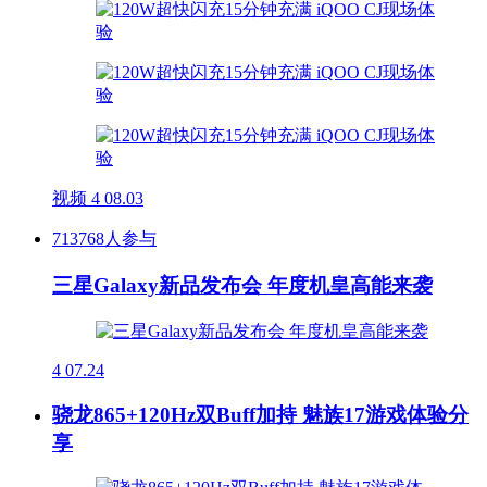
视频
4
08.03
713768人参与
三星Galaxy新品发布会 年度机皇高能来袭
4
07.24
骁龙865+120Hz双Buff加持 魅族17游戏体验分
享