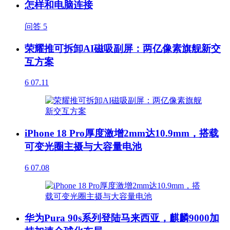
怎样和电脑连接
问答
5
荣耀推可拆卸AI磁吸副屏：两亿像素旗舰新交
互方案
6
07.11
iPhone 18 Pro厚度激增2mm达10.9mm，搭载
可变光圈主摄与大容量电池
6
07.08
华为Pura 90s系列登陆马来西亚，麒麟9000加