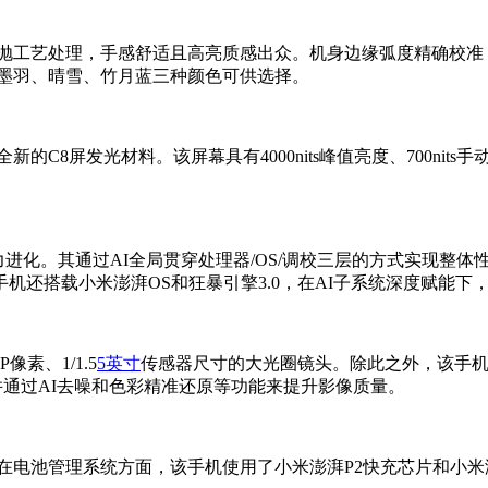
框，经过精抛工艺处理，手感舒适且高亮质感出众。机身边缘弧度精确
有墨羽、晴雪、竹月蓝三种颜色可供选择。
的C8屏发光材料。该屏幕具有4000nits峰值亮度、700nits手动
AI能力进化。其通过AI全局贯穿处理器/OS/调校三层的方式实现
机还搭载小米澎湃OS和狂暴引擎3.0，在AI子系统深度赋能下
像素、1/1.5
5英寸
传感器尺寸的大光圈镜头。除此之外，该手机还配
快拍，并通过AI去噪和色彩精准还原等功能来提升影像质量。
充电技术。在电池管理系统方面，该手机使用了小米澎湃P2快充芯片和小