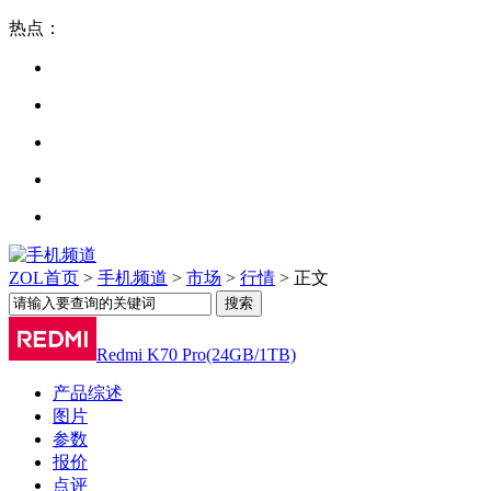
热点：
ZOL首页
>
手机频道
>
市场
>
行情
> 正文
Redmi K70 Pro(24GB/1TB)
产品综述
图片
参数
报价
点评