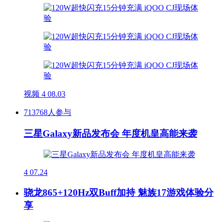
视频
4
08.03
713768人参与
三星Galaxy新品发布会 年度机皇高能来袭
4
07.24
骁龙865+120Hz双Buff加持 魅族17游戏体验分
享