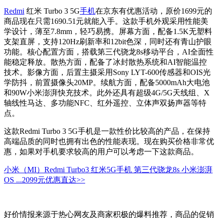
Redmi
红米 Turbo 3 5G
手机
在京东有优惠活动，原价1699元的
商品现在只需1690.51元就能入手。这款手机外观采用性能美
学设计，薄至7.8mm，轻巧易携。屏幕方面，配备1.5K无塑料
支架直屏，支持120Hz刷新率和12bit色深，同时还有青山护眼
功能。核心配置方面，搭载第三代骁龙8s移动平台，AI全面性
能稳定释放。散热方面，配备了冰封散热系统和AI智能温控
技术。影像方面，后置主摄采用Sony LYT-600传感器和OIS光
学防抖，前置摄像头20MP。续航方面，配备5000mAh大电池
和90W小米澎湃快充技术。此外还具有超级4G/5G天线组、X
轴线性马达、多功能NFC、红外遥控、立体声双扬声器等特
点。
这款Redmi Turbo 3 5G手机是一款性价比较高的产品，在保持
高端品质的同时也拥有出色的性能表现。现在购买价格非常优
惠，如果对手机要求较高的用户可以考虑一下这款商品。
小米（MI）Redmi Turbo3 红米5G手机 第三代骁龙8s 小米澎湃
OS ...
2099元
优惠直达>>
好价情报来源于热心网友及商家积极的爆料推荐，商品的促销