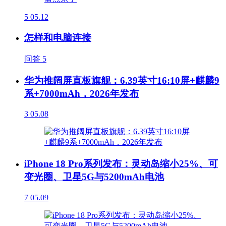
5
05.12
怎样和电脑连接
问答
5
华为推阔屏直板旗舰：6.39英寸16:10屏+麒麟9
系+7000mAh，2026年发布
3
05.08
iPhone 18 Pro系列发布：灵动岛缩小25%、可
变光圈、卫星5G与5200mAh电池
7
05.09