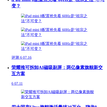
变？
评测
6
07.16
荣耀推可拆卸AI磁吸副屏：两亿像素旗舰新交
互方案
6
07.11