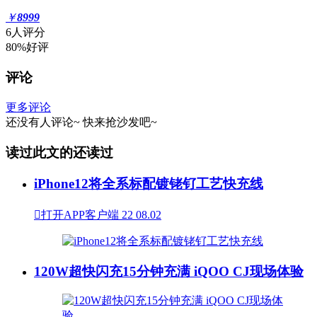
￥
8999
6人评分
80%好评
评论
更多评论
还没有人评论~
快来
抢沙发
吧~
读过此文的还读过
iPhone12将全系标配镀铑钌工艺快充线

打开APP客户端
22
08.02
120W超快闪充15分钟充满 iQOO CJ现场体验