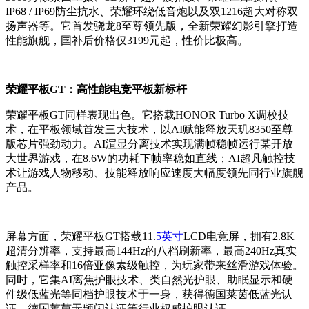
IP68 / IP69防尘抗水、荣耀环绕低音炮以及双1216超大对称双
扬声器等。它首发骁龙8至尊领先版，全新荣耀幻影引擎打造
性能旗舰，国补后价格仅3199元起，性价比极高。
荣耀平板GT：高性能电竞平板新标杆
荣耀平板GT同样表现出色。它搭载HONOR Turbo X调校技
术，在平板领域首发三大技术，以AI赋能释放天玑8350至尊
版芯片强劲动力。AI渲显分离技术实现满帧稳帧运行某开放
大世界游戏，在8.6W的功耗下帧率稳如直线；AI超凡触控技
术让游戏人物移动、技能释放响应速度大幅度领先同行业旗舰
产品。
屏幕方面，荣耀平板GT搭载11.
5英寸
LCD电竞屏，拥有2.8K
超清分辨率，支持最高144Hz的八档刷新率，最高240Hz真实
触控采样率和16倍亚像素级触控，为玩家带来丝滑游戏体验。
同时，它集AI离焦护眼技术、类自然光护眼、助眠显示和硬
件级低蓝光等同档护眼技术于一身，获得德国莱茵低蓝光认
证、德国莱茵无频闪认证等行业权威护眼认证。