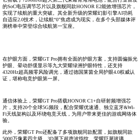
的SoC电压调节芯片以及旗舰同款HONOR E2能效增强芯片，
实现了续航的重大突破。其全新升级的荣耀幻影引擎AI功耗
自适应2.0技术，让续航“0”焦虑成为现实，在多个头部媒体评
测榜单中荣登综合续航第一宝座。
在护眼方面，荣耀GT Pro拥有全面的护眼方案，支持圆偏振光
护眼、晕动舒缓显示等九大荣耀绿洲护眼特性，还支持
4320Hz超高频零风险调光，通过德国莱茵全局护眼4.0权威认
证，堪称电竞护眼第一屏。
通信体验上，荣耀GT Pro搭载HONOR C1+自研射频增强芯
片，支持20个全球5G频段，配合荣耀优速通、独立蓝牙&Wi-
Fi天线架构以及环绕电竞天线，为用户带来更佳的游戏网络体
验。
此外，荣耀GT Pro还配备了多项旗舰同款配置，如旗舰同款
5000万像素四主摄、3D屏下超声波指纹、荣耀巨犀玻璃、