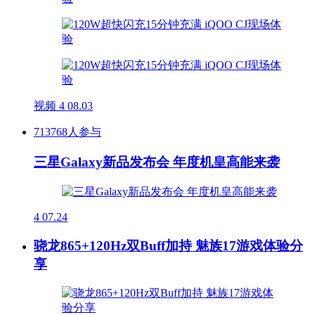
视频
4
08.03
713768人参与
三星Galaxy新品发布会 年度机皇高能来袭
4
07.24
骁龙865+120Hz双Buff加持 魅族17游戏体验分
享