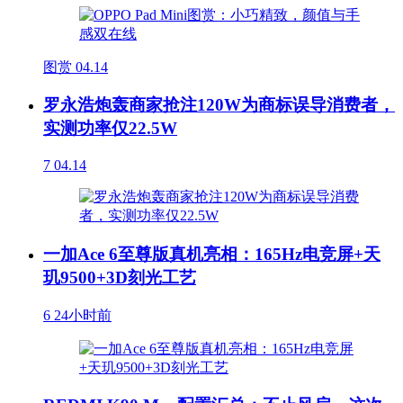
图赏
04.14
罗永浩炮轰商家抢注120W为商标误导消费者，
实测功率仅22.5W
7
04.14
一加Ace 6至尊版真机亮相：165Hz电竞屏+天
玑9500+3D刻光工艺
6
24小时前