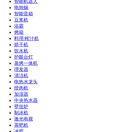
智能机器人
电炖锅
智能音箱
豆浆机
浴霸
烤箱
料理/榨汁机
烘干机
饮水机
护眼台灯
蒸烤一体机
理发器
清洁机
电热水龙头
绞肉机
加湿器
中央热水器
壁挂炉
制冰机
激光电视
茶吧机
冰吧