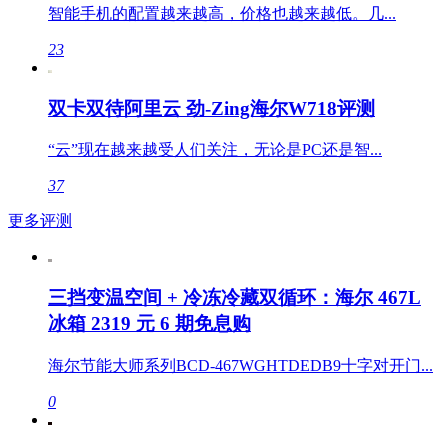
智能手机的配置越来越高，价格也越来越低。几...
23
双卡双待阿里云 劲-Zing海尔W718评测
“云”现在越来越受人们关注，无论是PC还是智...
37
更多评测
三挡变温空间 + 冷冻冷藏双循环：海尔 467L
冰箱 2319 元 6 期免息购
海尔节能大师系列BCD-467WGHTDEDB9十字对开门...
0