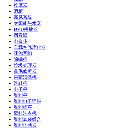
按摩器
酒柜
新风系统
太阳能热水器
DVD播放器
回音壁
电熨斗
车载空气净化器
迷你音响
除螨机
垃圾处理器
鼻毛修剪器
果蔬清洗机
洗鞋机
电子秤
智能秤
智能电子猫眼
智能插座
壁挂洗衣机
智能套装组合
智能传感器