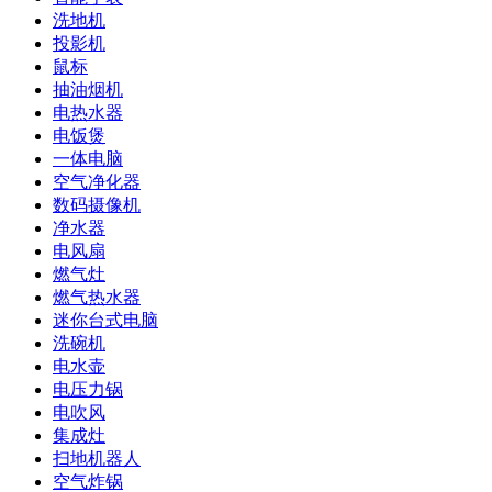
洗地机
投影机
鼠标
抽油烟机
电热水器
电饭煲
一体电脑
空气净化器
数码摄像机
净水器
电风扇
燃气灶
燃气热水器
迷你台式电脑
洗碗机
电水壶
电压力锅
电吹风
集成灶
扫地机器人
空气炸锅