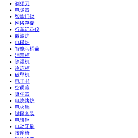
剃须刀
电暖器
智能门锁
网络存储
行车记录仪
微波炉
电磁炉
智能马桶盖
消毒柜
除湿机
冷冻柜
破壁机
电子书
空调扇
吸尘器
电烧烤炉
电火锅
键鼠套装
电饼铛
电动牙刷
按摩椅