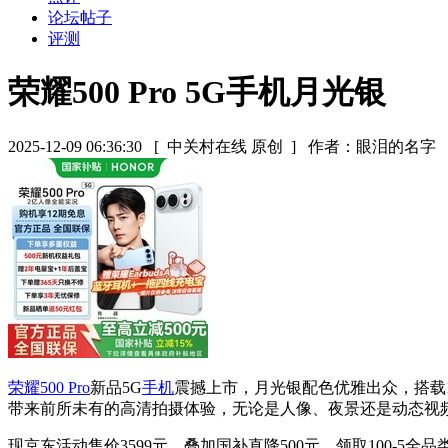
论坛帖子
评测
荣耀500 Pro 5G手机月光银
2025-12-09 06:36:30
[ 中关村在线 原创 ]
作者：眼泪的名字
荣耀500 Pro
新品5G
手机
震撼上市，月光银配色优雅出众，搭载1
带来前所未有的高清拍摄体验，无论是人像、夜景还是动态视
现京东活动售价3599元，叠加国补直降500元，领取100-5全