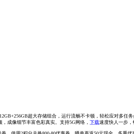
2GB+256GB超大存储组合，运行流畅不卡顿，轻松应对多
频，成像细节丰富色彩真实。支持5G网络，
下载
速度快人一步，
品类券，使用2积分兑换800-80优惠券，晒单再返50元现金，多重