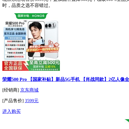
时，品质之选不容错过。
荣耀500 Pro 【国家补贴】新品5G手机 【肖战同款】2亿人像全能
[经销商]
京东商城
[产品售价]
3599元
进入购买