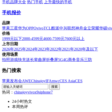
手机品牌大全
热门手机
上升最快的手机
手机报价
品牌
苹果
三星
华为
OPPO
vivo
TCL
酷派
中兴
联想
神舟
金立
荣耀
华硕
vi
价格
1999元以下
2000-4599元
4600-7599元
7600元以上
上市日期
2026年
2025年
2024年
2023年
2022年
2021年
2020年及以下
使用场景
拍照
游戏
快充
送长辈
曲屏
折叠屏
5G
4G
商务
音乐
三防
热门搜索
苹果发布会
AWE
Chinajoy
IFA
mwc
CES Asia
CES
热词：
chinajoy
vivox9s
iphone7
24小时热文
本周热评