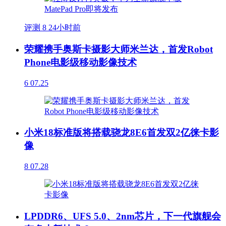
评测
8
24小时前
荣耀携手奥斯卡摄影大师米兰达，首发Robot
Phone电影级移动影像技术
6
07.25
小米18标准版将搭载骁龙8E6首发双2亿徕卡影
像
8
07.28
LPDDR6、UFS 5.0、2nm芯片，下一代旗舰会