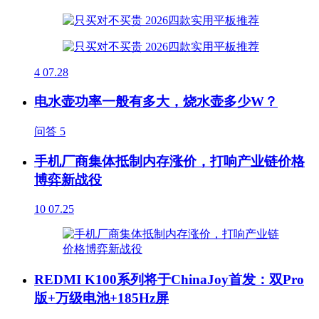
4
07.28
电水壶功率一般有多大，烧水壶多少W？
问答
5
手机厂商集体抵制内存涨价，打响产业链价格
博弈新战役
10
07.25
REDMI K100系列将于ChinaJoy首发：双Pro
版+万级电池+185Hz屏