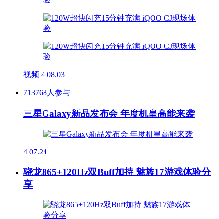
视频
4
08.03
713768人参与
三星Galaxy新品发布会 年度机皇高能来袭
4
07.24
骁龙865+120Hz双Buff加持 魅族17游戏体验分
享