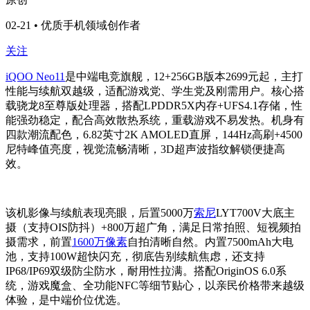
02-21 • 优质手机领域创作者
关注
iQOO Neo11
是中端电竞旗舰，12+256GB版本2699元起，主打
性能与续航双越级，适配游戏党、学生党及刚需用户。核心搭
载骁龙8至尊版处理器，搭配LPDDR5X内存+UFS4.1存储，性
能强劲稳定，配合高效散热系统，重载游戏不易发热。机身有
四款潮流配色，6.82英寸2K AMOLED直屏，144Hz高刷+4500
尼特峰值亮度，视觉流畅清晰，3D超声波指纹解锁便捷高
效。
该机影像与续航表现亮眼，后置5000万
索尼
LYT700V大底主
摄（支持OIS防抖）+800万超广角，满足日常拍照、短视频拍
摄需求，前置
1600万像素
自拍清晰自然。内置7500mAh大电
池，支持100W超快闪充，彻底告别续航焦虑，还支持
IP68/IP69双级防尘防水，耐用性拉满。搭配OriginOS 6.0系
统，游戏魔盒、全功能NFC等细节贴心，以亲民价格带来越级
体验，是中端价位优选。