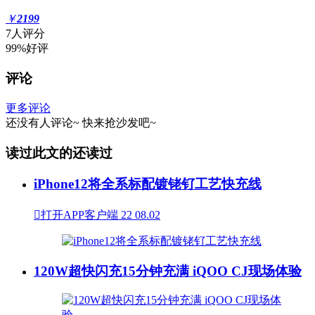
￥
2199
7人评分
99%好评
评论
更多评论
还没有人评论~
快来
抢沙发
吧~
读过此文的还读过
iPhone12将全系标配镀铑钌工艺快充线

打开APP客户端
22
08.02
120W超快闪充15分钟充满 iQOO CJ现场体验