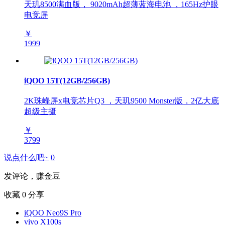
天玑8500满血版， 9020mAh超薄蓝海电池 ，165Hz护眼
电竞屏
￥
1999
iQOO 15T(12GB/256GB)
2K珠峰屏x电竞芯片Q3 ，天玑9500 Monster版，2亿大底
超级主摄
￥
3799
说点什么吧~
0
发评论，赚金豆
收藏
0
分享
iQOO Neo9S Pro
vivo X100s