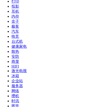
打印
投影
耳机
内存
盒子
极客
汽车
电竞
台式机
健康家电
散热
安防
商显
HIFI
激光电视
冰箱
企业站
服务器
网络
攒机
时讯
图赏