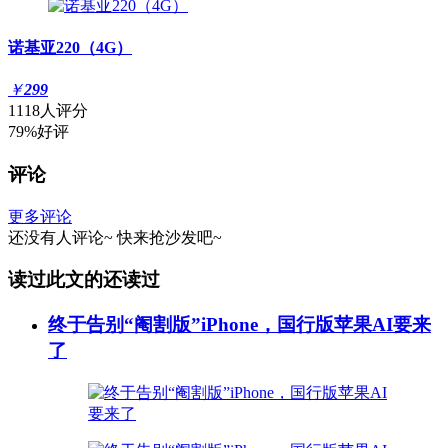
诺基亚220（4G）
￥
299
1118人评分
79%好评
评论
更多评论
还没有人评论~
快来
抢沙发
吧~
读过此文的还读过
终于告别“阉割版”iPhone，国行版苹果AI要来
了