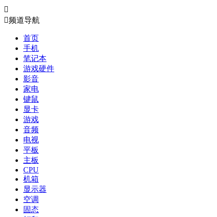


频道导航
首页
手机
笔记本
游戏硬件
影音
家电
键鼠
显卡
游戏
音频
电视
平板
主板
CPU
机箱
显示器
空调
固态