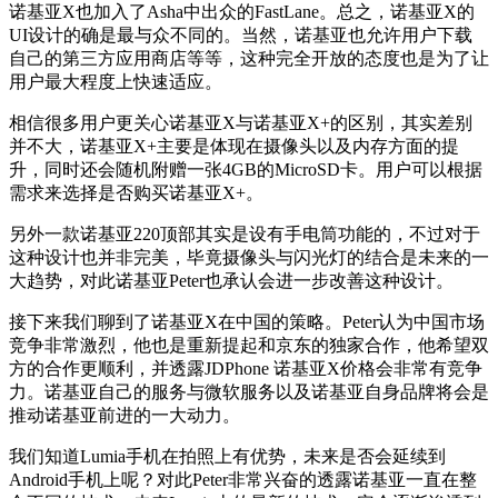
诺基亚X也加入了Asha中出众的FastLane。总之，诺基亚X的
UI设计的确是最与众不同的。当然，诺基亚也允许用户下载
自己的第三方应用商店等等，这种完全开放的态度也是为了让
用户最大程度上快速适应。
相信很多用户更关心诺基亚X与诺基亚X+的区别，其实差别
并不大，诺基亚X+主要是体现在摄像头以及内存方面的提
升，同时还会随机附赠一张4GB的MicroSD卡。用户可以根据
需求来选择是否购买诺基亚X+。
另外一款诺基亚220顶部其实是设有手电筒功能的，不过对于
这种设计也并非完美，毕竟摄像头与闪光灯的结合是未来的一
大趋势，对此诺基亚Peter也承认会进一步改善这种设计。
接下来我们聊到了诺基亚X在中国的策略。Peter认为中国市场
竞争非常激烈，他也是重新提起和京东的独家合作，他希望双
方的合作更顺利，并透露JDPhone 诺基亚X价格会非常有竞争
力。诺基亚自己的服务与微软服务以及诺基亚自身品牌将会是
推动诺基亚前进的一大动力。
我们知道Lumia手机在拍照上有优势，未来是否会延续到
Android手机上呢？对此Peter非常兴奋的透露诺基亚一直在整