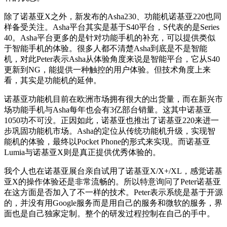
除了诺基亚X之外，新发布的Asha230、功能机诺基亚220也同
样备受关注。Asha平台其实是基于S40平台，S代表的是Series
40。Asha平台更多的是针对功能手机的补充，可以提供类似
于智能手机的体验。很多人都不清楚Asha到底是不是智能
机，对此Peter表示Asha从体验角度来说是智能平台，它从S40
更新到NG，能提供一种触控的用户体验。但技术角度上来
看，其实是功能机的延伸。
诺基亚功能机目前在欧洲市场拥有很大的出货量，而在新兴市
场功能手机与Asha每年也会有3亿部台销量。这其中诺基亚
1050功不可没。正因如此，诺基亚也推出了诺基亚220来进一
步巩固功能机市场。Asha的定位从传统功能机升级，实现智
能机的体验，最终以Pocket Phone的形式来实现。而诺基亚
Lumia与诺基亚X则是真正提供优秀体验的。
我个人也在诺基亚展台亲自试用了诺基亚X/X+/XL，感觉诺基
亚X的操作体验还是非常流畅的。所以特意询问了Peter诺基亚
在这方面是否加入了不一样的技术。Peter表示系统是基于开源
的，并没有用Google服务而是用自己的服务和微软的服务，界
面也是自己独家定制。整个的研发过程控制在自己的手中。