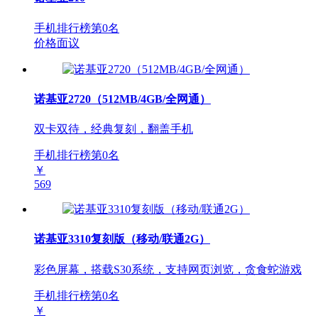
手机排行榜第
0
名
价格面议
诺基亚2720（512MB/4GB/全网通）
双卡双待，经典复刻，翻盖手机
手机排行榜第
0
名
￥
569
诺基亚3310复刻版（移动/联通2G）
彩色屏幕，搭载S30系统，支持网页浏览，贪食蛇游戏
手机排行榜第
0
名
￥