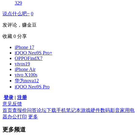
329
说点什么吧~
0
发评论，赚金豆
收藏
0
分享
iPhone 17
iQOO Neo9S Pro+
OPPOFindX7
vivos19
iPhone Air
vivo X100s
华为nova12
iQOO Neo9S Pro
登录
|
注册
意见反馈
首页
查报价
问答
论坛
下载
手机
笔记本
游戏硬件
数码影音
家用电
器
办公打印
更多
更多频道