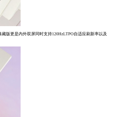
典藏版更是内外双屏同时支持120HzLTPO自适应刷新率以及