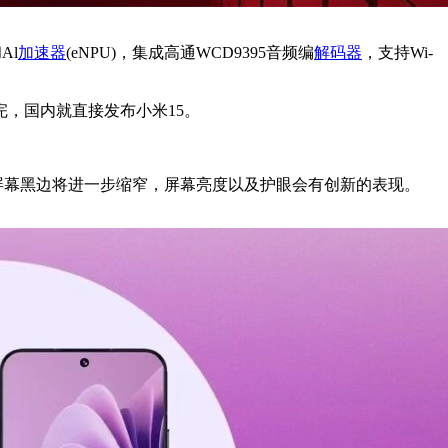
Al
加速器
(eNPU)，集成高通WCD9395音频编
解码器
，支持Wi-
完，国内就直接发布小米15。
直屏，屏幕黑边将进一步缩窄，屏幕亮度以及护眼会有创新的表现。