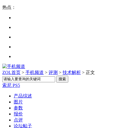
热点：
ZOL首页
>
手机频道
>
评测
>
技术解析
> 正文
索尼 PS5
产品综述
图片
参数
报价
点评
论坛帖子