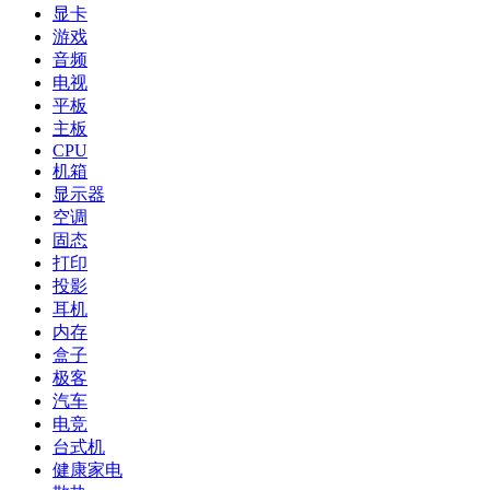
显卡
游戏
音频
电视
平板
主板
CPU
机箱
显示器
空调
固态
打印
投影
耳机
内存
盒子
极客
汽车
电竞
台式机
健康家电