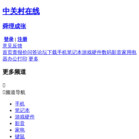
中关村在线
舜理成张
登录
|
注册
意见反馈
首页
查报价
问答
论坛
下载
手机
笔记本
游戏硬件
数码影音
家用电
器
办公打印
更多
更多频道


频道导航
手机
笔记本
游戏硬件
影音
家电
键鼠