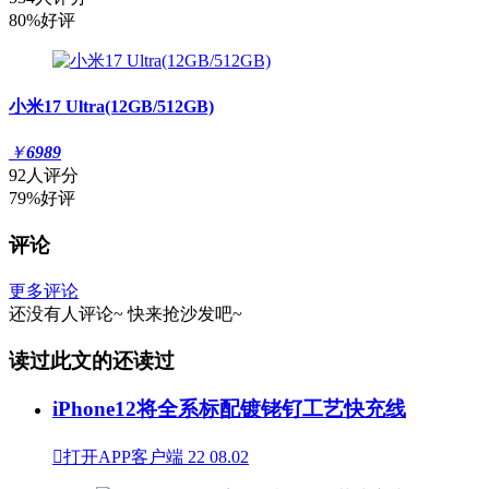
80%好评
小米17 Ultra(12GB/512GB)
￥
6989
92人评分
79%好评
评论
更多评论
还没有人评论~
快来
抢沙发
吧~
读过此文的还读过
iPhone12将全系标配镀铑钌工艺快充线

打开APP客户端
22
08.02