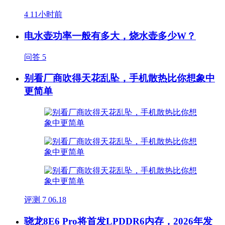
4
11小时前
电水壶功率一般有多大，烧水壶多少W？
问答
5
别看厂商吹得天花乱坠，手机散热比你想象中
更简单
评测
7
06.18
骁龙8E6 Pro将首发LPDDR6内存，2026年发