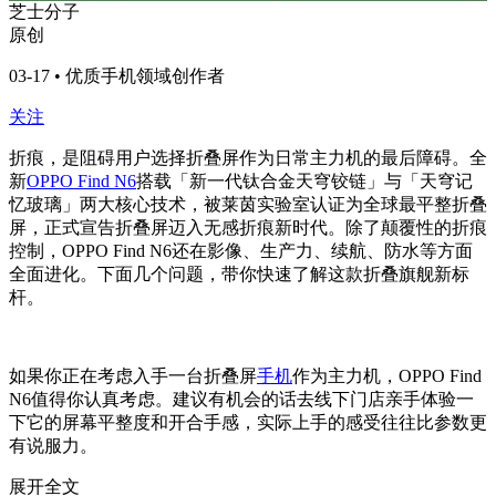
芝士分子
原创
03-17 • 优质手机领域创作者
关注
折痕，是阻碍用户选择折叠屏作为日常主力机的最后障碍。全
新
OPPO Find N6
搭载「新一代钛合金天穹铰链」与「天穹记
忆玻璃」两大核心技术，被莱茵实验室认证为全球最平整折叠
屏，正式宣告折叠屏迈入无感折痕新时代。除了颠覆性的折痕
控制，OPPO Find N6还在影像、生产力、续航、防水等方面
全面进化。下面几个问题，带你快速了解这款折叠旗舰新标
杆。
如果你正在考虑入手一台折叠屏
手机
作为主力机，OPPO Find
N6值得你认真考虑。建议有机会的话去线下门店亲手体验一
下它的屏幕平整度和开合手感，实际上手的感受往往比参数更
有说服力。
展开全文