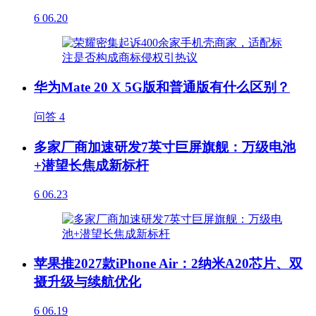
6
06.20
华为Mate 20 X 5G版和普通版有什么区别？
问答
4
多家厂商加速研发7英寸巨屏旗舰：万级电池
+潜望长焦成新标杆
6
06.23
苹果推2027款iPhone Air：2纳米A20芯片、双
摄升级与续航优化
6
06.19