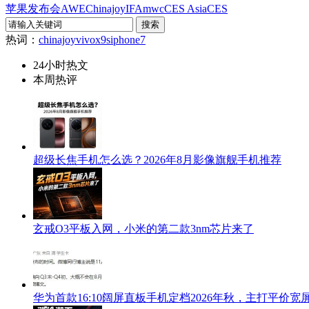
苹果发布会
AWE
Chinajoy
IFA
mwc
CES Asia
CES
热词：
chinajoy
vivox9s
iphone7
24小时热文
本周热评
超级长焦手机怎么选？2026年8月影像旗舰手机推荐
玄戒O3平板入网，小米的第二款3nm芯片来了
华为首款16:10阔屏直板手机定档2026年秋，主打平价宽