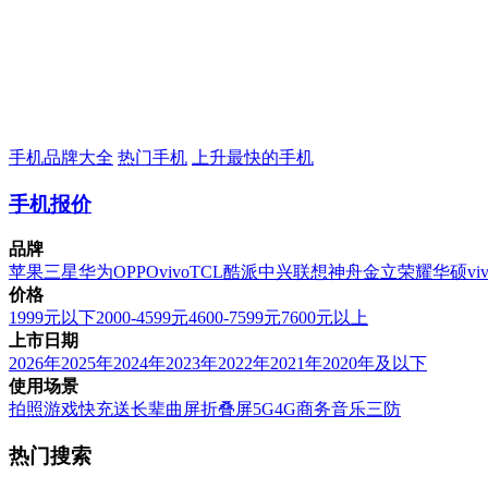
手机品牌大全
热门手机
上升最快的手机
手机报价
品牌
苹果
三星
华为
OPPO
vivo
TCL
酷派
中兴
联想
神舟
金立
荣耀
华硕
vi
价格
1999元以下
2000-4599元
4600-7599元
7600元以上
上市日期
2026年
2025年
2024年
2023年
2022年
2021年
2020年及以下
使用场景
拍照
游戏
快充
送长辈
曲屏
折叠屏
5G
4G
商务
音乐
三防
热门搜索